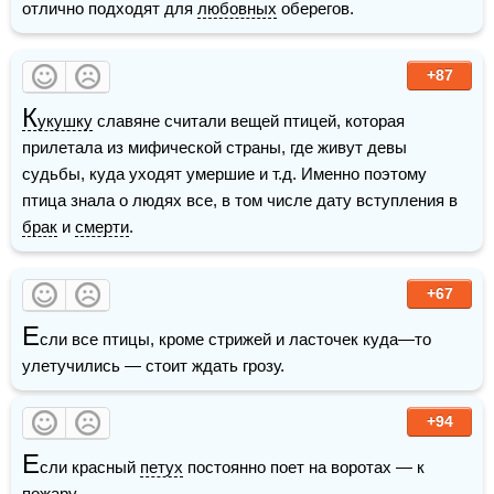
отлично подходят для 
любовных
 оберегов.
+87
К
укушку
 славяне считали вещей птицей, которая 
прилетала из мифической страны, где живут девы 
судьбы, куда уходят умершие и т.д. Именно поэтому 
птица знала о людях все, в том числе дату вступления в 
брак
 и 
смерти
.
+67
Е
сли все птицы, кроме стрижей и ласточек куда—то 
улетучились — стоит ждать грозу.
+94
Е
сли красный 
петух
 постоянно поет на воротах — к 
пожару