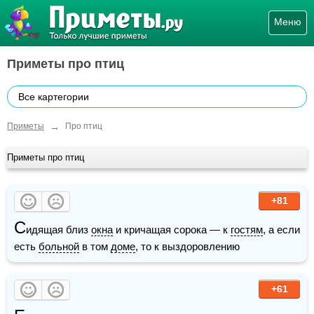
Меню
Приметы про птиц
Все картегории
→
Приметы
Про птиц
Приметы про птиц
+81
С
идящая близ 
окна
 и кричащая сорока — к 
гостям
, а если 
есть 
больной
 в том 
доме
, то к выздоровлению
+61