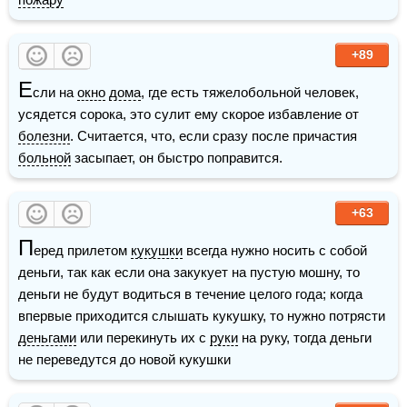
+89
Е
сли на 
окно
дома
, где есть тяжелобольной человек, 
усядется сорока, это сулит ему скорое избавление от 
болезни
. Считается, что, если сразу после причастия 
больной
 засыпает, он быстро поправится.
+63
П
еред прилетом 
кукушки
 всегда нужно носить с собой 
деньги, так как если она закукует на пустую мошну, то 
деньги не будут водиться в течение целого года; когда 
впервые приходится слышать кукушку, то нужно потрясти 
деньгами
 или перекинуть их с 
руки
 на руку, тогда деньги 
не переведутся до новой кукушки