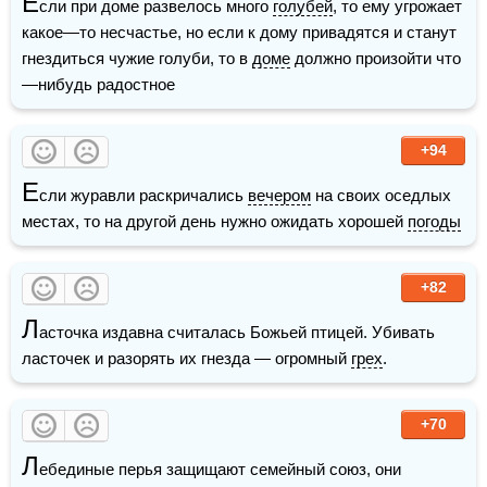
Е
сли при доме развелось много 
голубей
, то ему угрожает 
какое—то несчастье, но если к дому привадятся и станут 
гнездиться чужие голуби, то в 
доме
 должно произойти что
—нибудь радостное
+94
Е
сли журавли раскричались 
вечером
 на своих оседлых 
местах, то на другой день нужно ожидать хорошей 
погоды
+82
Л
асточка издавна считалась Божьей птицей. Убивать 
ласточек и разорять их гнезда — огромный 
грех
.
+70
Л
ебединые перья защищают семейный союз, они 