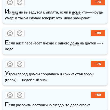
+74
И
з 
яиц
 не выведутся цыплята, если в 
доме
 кто—нибудь 
умер; в таком случае говорят, что "яйца замирают"
+88
Е
сли аист перенесет гнездо с одного 
дома
 на другой — к 
беде
+75
У
тром
 перед 
домом
 собралась и кричит стая 
ворон
(галок) — недобрый знак.
+50
Е
сли разорить ласточкино гнездо, то двор сгорит