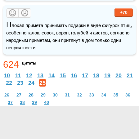
+70
П
лохая примета принимать 
подарки
 в виде фигурок птиц, 
особенно галок, сорок, ворон, голубей и аистов, согласно 
народным приметам, они притянут в 
дом
 только одни 
неприятности.
624
цитаты
10
11
12
13
14
15
16
17
18
19
20
21
22
23
24
25
26
27
28
29
30
31
32
33
34
35
36
37
38
39
40