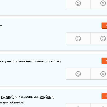
т.
анку — примета нехорошая, поскольку 
 
головой
 или жареными 
голубями
. 
я для юбиляра.