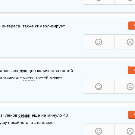
о интереса, также символизирует 
залось следующее количество гостей 
о магическое 
число
 гостей может 
из членов 
семьи
 еще не минуло 40 
шу покойного, а это плохо.