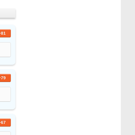
+81
+79
+67