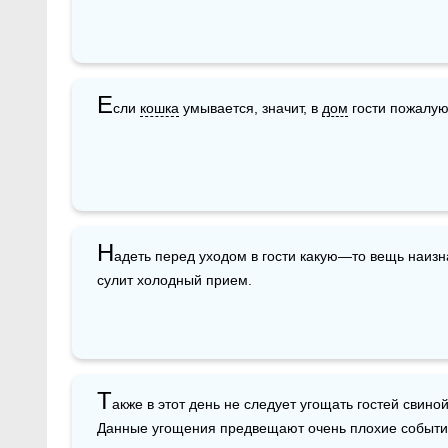
Е
сли 
кошка
 умывается, значит, в 
дом
 гости пожалую
Н
адеть перед уходом в гости какую—то вещь наизн
сулит холодный прием.
Т
акже в этот день не следует угощать гостей свиной
Данные угощения предвещают очень плохие событи