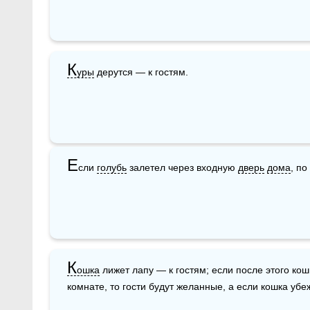
К
уры
 дерутся — к гостям.
Е
сли 
голубь
 залетел через входную 
дверь
дома
, по
К
ошка
 лижет лапу — к гостям; если после этого кош
комнате, то гости будут желанные, а если кошка убе