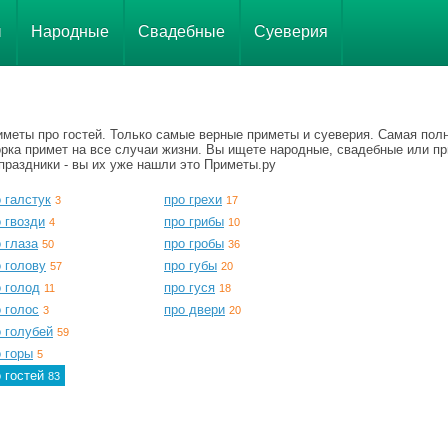
ы
Народные
Свадебные
Суеверия
иметы про гостей. Только самые верные приметы и суеверия. Самая пол
орка примет на все случаи жизни. Вы ищете народные, свадебные или п
праздники - вы их уже нашли это Приметы.ру
 галстук
про грехи
3
17
 гвозди
про грибы
4
10
 глаза
про гробы
50
36
 голову
про губы
57
20
 голод
про гуся
11
18
 голос
про двери
3
20
 голубей
59
 горы
5
о гостей
83