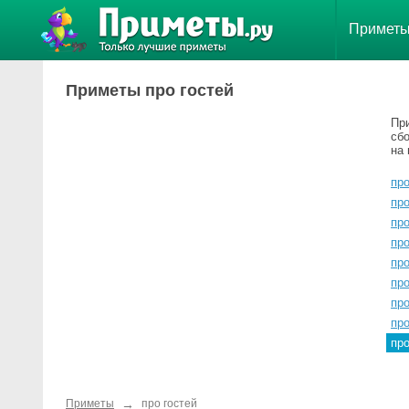
Примет
Приметы про гостей
Пр
сб
на 
про
про
про
про
про
про
про
про
пр
→
Приметы
про гостей