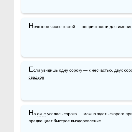
Н
ечетное 
число
 гостей — неприятности для 
именин
Е
свадьбе
Н
а 
окне
 уселась сорока — можно ждать скорого пр
предвещает быстрое выздоровление.