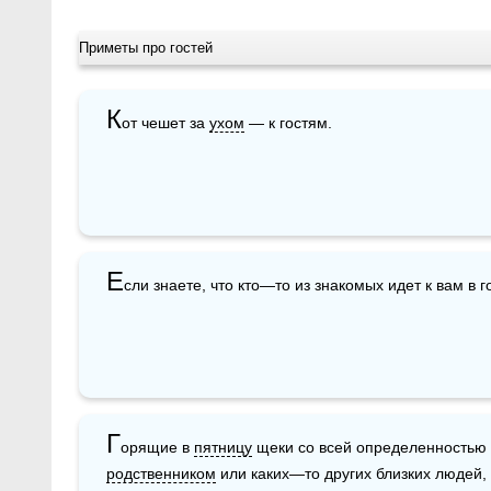
Приметы про гостей
К
от чешет за 
ухом
 — к гостям.
Е
сли знаете, что кто—то из знакомых идет к вам в го
Г
орящие в 
пятницу
родственником
 или каких—то других близких людей, т