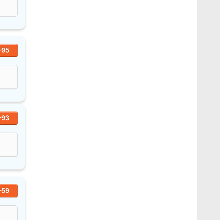
+95
+93
+59