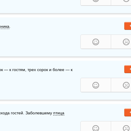
ника
.  
сли увидишь одну сороку — к несчастью, двух сорок — к гостям, трех сорок и более — к 
ихода гостей. Заболевшему 
птица