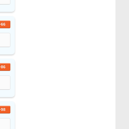
+66
+86
+98