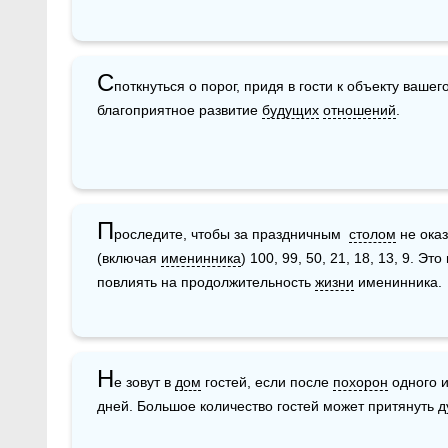
С
поткнуться о порог, придя в гости к объекту вашег
благоприятное развитие 
будущих
отношений
.
П
роследите, чтобы за праздничным  
столом
 не ока
(включая 
именинника
) 100, 99, 50, 21, 18, 13, 9. Эт
повлиять на продолжительность 
жизни
 именинника.
Н
е зовут в 
дом
 гостей, если после 
похорон
 одного 
дней. Большое количество гостей может притянуть ду