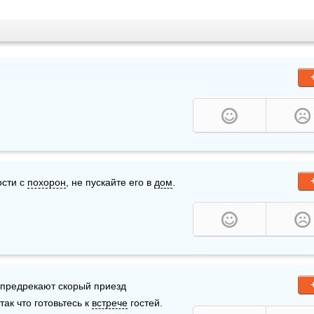
сти с 
похорон
, не пускайте его в 
дом
.
 щеки со всей определенностью предрекают скорый приезд 
ак что готовьтесь к 
встрече
 гостей.