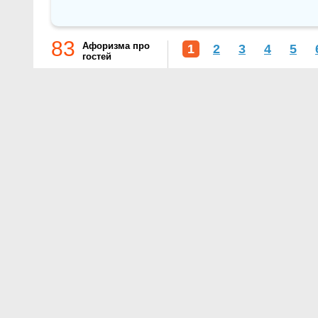
83
Афоризма про
1
2
3
4
5
гостей
О проекте
Контакты