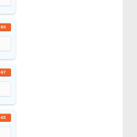
+84
+67
+65