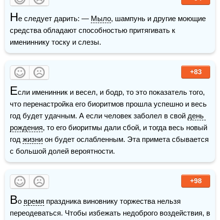
Н
е следует дарить: — 
Мыло
, шампунь и другие моющие 
средства обладают способностью притягивать к 
имениннику тоску и слезы.
+83
Е
сли именинник и весел, и бодр, то это показатель того, 
что перенастройка его биоритмов прошла успешно и весь 
год будет удачным. А если человек заболел в свой 
день 
рождения
, то его биоритмы дали сбой, и тогда весь новый 
год 
жизни
 он будет ослабленным. Эта примета сбывается 
с большой долей вероятности.
+98
В
о 
время
 праздника виновнику торжества нельзя 
переодеваться. Чтобы избежать недоброго воздействия, в 