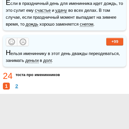
Е
сли в праздничный день для именинника идет дождь, то 
это сулит ему 
счастье
 и 
удачу
 во всех делах. В том 
случае, если праздничный момент выпадает на зимнее 
время, то 
дождь
 хорошо заменяется 
снегом
.
+99
Н
ельзя имениннику в этот день дважды переодеваться, 
занимать 
деньги
 в 
долг
.
24
тоста про именинников
1
2