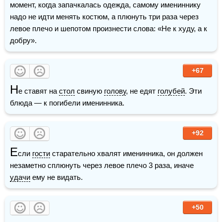
момент, когда запачкалась одежда, самому имениннику 
надо не идти менять костюм, а плюнуть три раза через 
левое плечо и шепотом произнести слова: «Не к худу, а к 
добру».
+67
Н
е ставят на 
стол
 свиную 
голову
, не едят 
голубей
. Эти 
блюда — к погибели именинника.
+92
Е
сли 
гости
 старательно хвалят именинника, он должен 
незаметно сплюнуть через левое плечо 3 раза, иначе 
удачи
 ему не видать.
+50