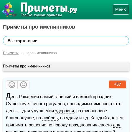
Меню
Приметы про именинников
Все картегории
→
Приметы
про именинников
Приметы про именинников
+57
Д
ень Рождения самый главный и важный праздник. 
Существует  много ритуалов, проводимых именно в этот 
день — для улучшения 
здоровья
, на финансовое 
благополучие, на 
любовь
, на удачу и т.д. Каждый должен 
принимать решение по поводу празднования своего 
дня 
рождения
, проведения ритуалов, приглашения гостей, 