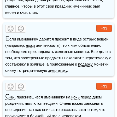
главное, чтобы в этот свой праздник именинник был 
весел и счастлив.
+93
Е
сли имениннику дарится презент в виде острых вещей 
(например, 
ножи
 или кинжалы), то к ним обязательно 
необходимо прикладывать железные монетки. Все дело в 
том, что заостренные предметы накаляют энергетическую 
обстановку в жилище, а приложенные к 
подарку
 монетки 
снимут отрицательную 
энергетику
.
+93
С
ны
, приснившиеся имениннику на 
ночь
 перед днем 
рождения, являются вещими. Очень важно запомнить 
сновидения, так как они часто рассказывают о том, что 
произойдет в ближайший год с человеком.