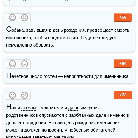
+56
С
обака
, завывшая в 
день рождения
, предвещает 
смерть
именинника, чтобы предотвратить беду, ее следует 
немедленно оборвать.
+84
Н
ечетное 
число
гостей
 — неприятности для именинника.  
+73
Н
аши 
ангелы
—хранители и 
души
 умерших 
родственников
 спускаются с заоблачных далей именно в 
день его рождения. В свой 
день рождения
 именинник 
может и должен попросить у небесных обитателей 
исполнения заветных мечтаний.