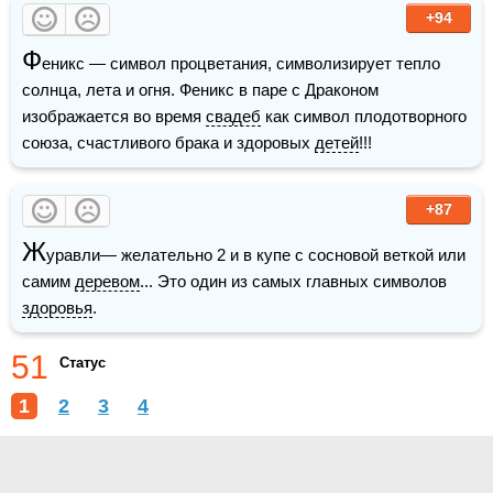
+94
Ф
еникс — символ процветания, символизирует тепло 
солнца, лета и огня. Феникс в паре с Драконом 
изображается во время 
свадеб
 как символ плодотворного 
союза, счастливого брака и здоровых 
детей
!!! 
+87
Ж
уравли— желательно 2 и в купе с сосновой веткой или 
самим 
деревом
... Это один из самых главных символов 
здоровья
. 
51
Статус
1
2
3
4