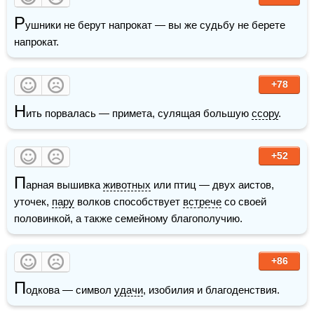
Р
ушники не берут напрокат — вы же судьбу не берете 
напрокат. 
+78
Н
ить порвалась — примета, сулящая большую 
ссору
.
+52
П
арная вышивка 
животных
 или птиц — двух аистов, 
уточек, 
пару
 волков способствует 
встрече
 со своей 
половинкой, а также семейному благополучию.
+86
П
одкова — символ 
удачи
, изобилия и благоденствия. 