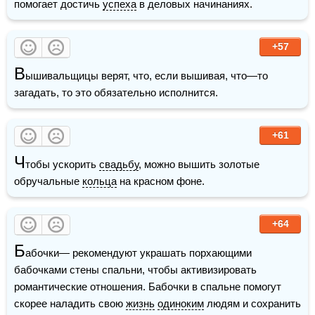
помогает достичь 
успеха
 в деловых начинаниях. 
+57
В
ышивальщицы верят, что, если вышивая, что—то 
загадать, то это обязательно исполнится.
+61
Ч
тобы ускорить 
свадьбу
, можно вышить золотые 
обручальные 
кольца
 на красном фоне.
+64
Б
абочки— рекомендуют украшать порхающими 
бабочками стены спальни, чтобы активизировать 
романтические отношения. Бабочки в спальне помогут 
скорее наладить свою 
жизнь
одиноким
 людям и сохранить 