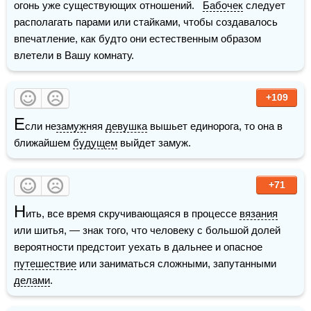
огонь уже существующих отношений.   
Бабочек
 следует 
располагать парами или стайками, чтобы создавалось 
впечатление, как будто они естественным образом 
влетели в Вашу комнату. 
+109
Е
сли не
замуж
няя 
девушка
 вышьет единорога, то она в 
ближайшем 
будущем
 выйдет замуж.
+71
Н
ить, все время скручивающаяся в процессе 
вязания
или шитья, — знак того, что человеку с большой долей 
вероятности предстоит уехать в дальнее и опасное 
путешествие
 или заниматься сложными, запутанными 
делами
.