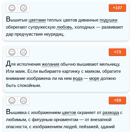
+107
В
ышитые 
цветами
 теплых цветов диванные 
подушки
оберегают супружескую 
любовь
, холодных — развивают 
дар предчувствия неурядиц. 
+73
Д
ля исполнения 
желания
 обычно вышивают мельницу. 
Или маяк. Если выбираете картинку с маяком, обратите 
внимание изображена ли на нем 
вода
 — 
море
 должно 
быть спокойным.
+59
В
ышивка с изображением 
цветов
 охраняет от 
развода
 с 
любимым, с фигурным орнаментом — от внезапной 
опасности, с изображением людей, пейзажей, зданий 