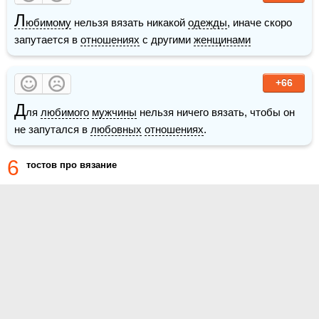
Л
юбимому
 нельзя вязать никакой 
одежды
, иначе скоро 
запутается в 
отношениях
 с другими 
женщинами
+66
Д
ля 
любимого
мужчины
 нельзя ничего вязать, чтобы он 
не запутался в 
любовных
отношениях
.
6
тостов про вязание