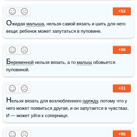
+52
О
жидая 
малыша
, нельзя самой вязать и шить для него 
вещи: ребенок может запутаться в пуповине.  
+66
Б
еременной
 нельзя вязать, а то 
малыш
 обовьется 
пуповиной.
+81
Н
ельзя вязать для возлюбленного 
одежду
, потому что у 
него может появиться другая, и он запутается в чувствах. 
И — может уйти к сопернице.
+96