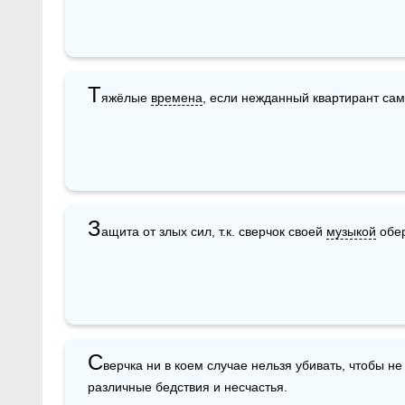
Т
яжёлые 
времена
, если нежданный квартирант сам
З
ащита от злых сил, т.к. сверчок своей 
музыкой
 обе
С
верчка ни в коем случае нельзя убивать, чтобы н
различные бедствия и несчастья.