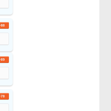
+88
+89
+78