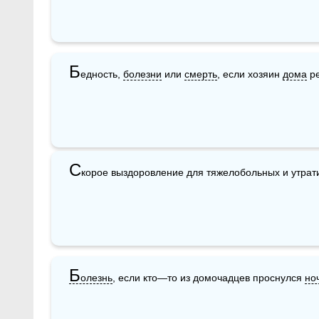
Б
едность, 
болезни
 или 
смерть
, если хозяин 
дома
 р
С
корое выздоровление для тяжелобольных и утрати
Б
олезнь
, если кто—то из домочадцев проснулся 
но