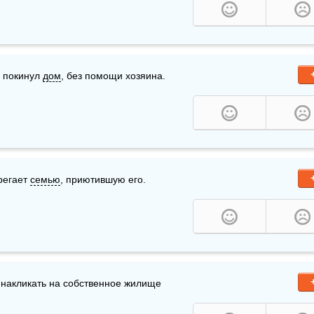
 покинул 
дом
, без помощи хозяина. 
регает 
семью
, приютившую его. 
е накликать на собственное жилище 