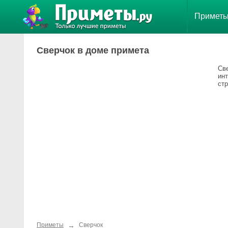
Примет
Сверчок в доме примета
Све
ин
ст
→
Приметы
Сверчок