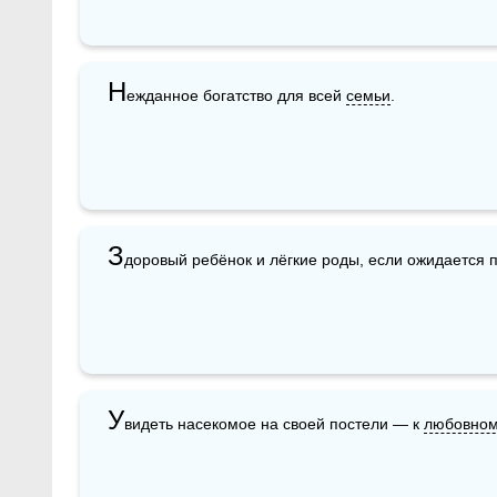
Н
ежданное богатство для всей 
семьи
. 
З
доровый ребёнок и лёгкие роды, если ожидается 
У
видеть насекомое на своей постели — к 
любовно