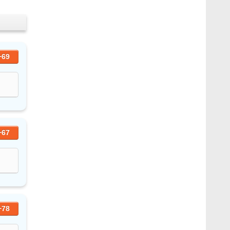
+69
+67
+78