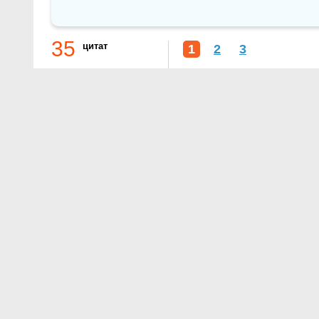
35
цитат
1
2
3
О проекте
Контакты