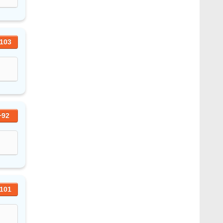
103
+92
101