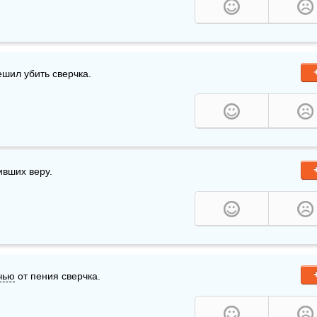
ешил убить сверчка. 
вших веру. 
чью
 от пения сверчка. 