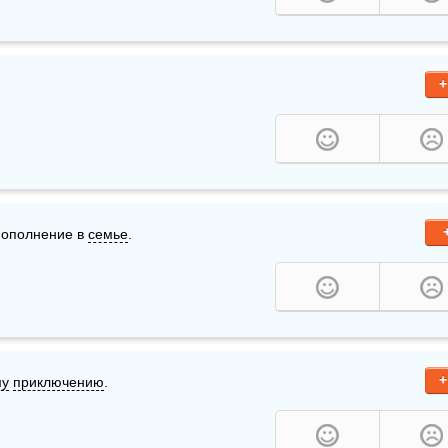
+
пополнение в 
семье
. 
+
му
приключению
.