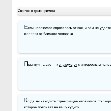
Сверчок в доме примета
Е
сли насекомое спряталось от вас, и вам не удаётся
сюрприз от близкого человека
П
рыгнул на вас — к 
знакомству
 с интересным чело
К
огда вы находите стрекочущее насекомое, то скор
которое повлияет на вашу судьбу.