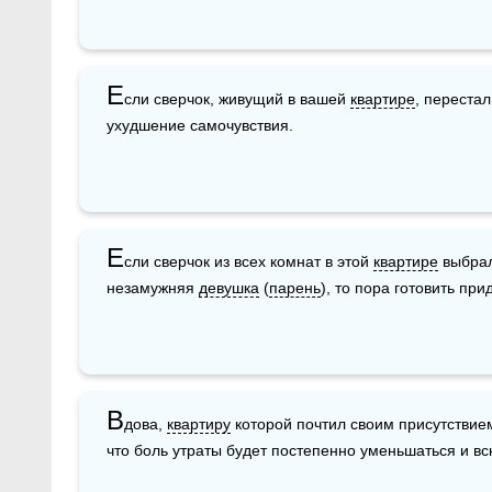
Е
сли сверчок, живущий в вашей 
квартире
, перестал
ухудшение самочувствия.
Е
сли сверчок из всех комнат в этой 
квартире
 выбрал
незамужняя 
девушка
 (
парень
), то пора готовить при
В
дова, 
квартиру
 которой почтил своим присутствием
что боль утраты будет постепенно уменьшаться и вс