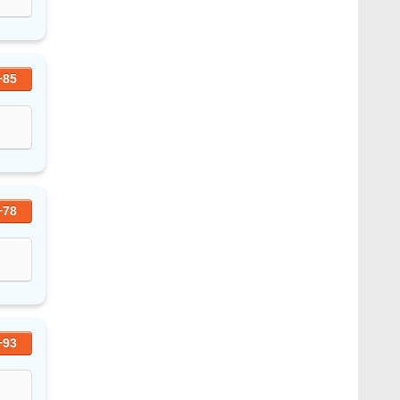
+85
+78
+93