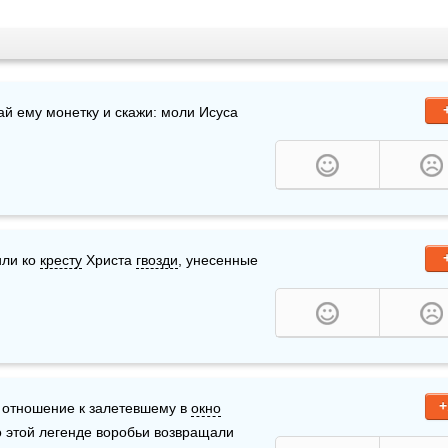
дай ему монетку и скажи: моли Исуса 
ли ко 
кресту
 Христа 
гвозди
, унесенные 
+
 отношение к залетевшему в 
окно
 этой легенде воробьи возвращали 