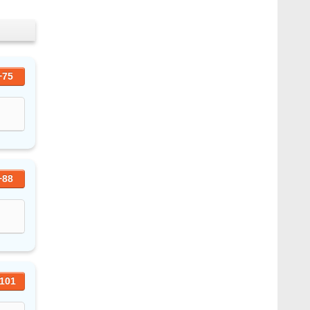
+75
+88
101