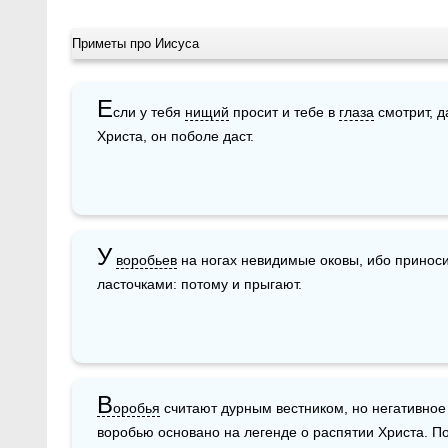
Приметы про Иисуса
Е
сли у тебя 
нищий
 просит и тебе в 
глаза
 смотрит, 
Христа, он поболе даст. 
У
воробьев
 на ногах невидимые оковы, ибо приноси
ласточками: потому и прыгают.
В
оробья
 считают дурным вестником, но негативное
воробью основано на легенде о распятии Христа. По