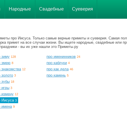
ы
Народные
Свадебные
Суеверия
иметы про Иисуса. Только самые верные приметы и суеверия. Самая по
орка примет на все случаи жизни. Вы ищете народные, свадебные или п
праздники - вы их уже нашли это Приметы.ру
о зиму
про именинников
128
24
о змею
про каблуки
8
4
о знакомства
про как дела
12
46
 золото
про камень
3
5
о зубы
18
 игры
3
о измену
12
о Иисуса
3
о имена
9