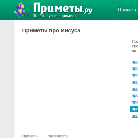
Примет
Приметы про Иисуса
Пр
сб
на 
пр
пр
пр
про
пр
про
пр
пр
пр
→
Приметы
про Иисуса