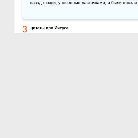
назад 
гвозди
, унесенные ласточками, и были прокля
3
цитаты про Иисуса