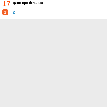
17
цитат про больных
1
2
О проекте
Контакты
Условия использования
Политика конфиденциальности
© 2015- Приметы.ру