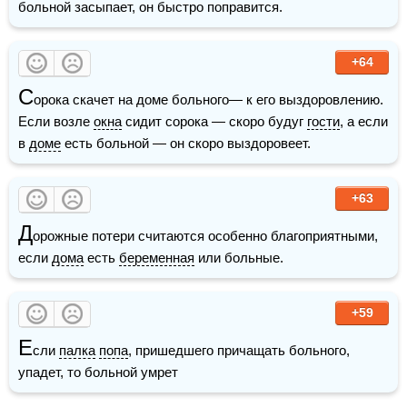
больной засыпает, он быстро поправится.
+64
С
орока скачет на доме больного— к его выздоровлению. 
Если возле 
окна
 сидит сорока — скоро будуг 
гости
, а если 
в 
доме
 есть больной — он скоро выздоровеет.
+63
Д
орожные потери считаются особенно благоприятными, 
если 
дома
 есть 
беременная
 или больные.
+59
Е
сли 
палка
попа
, пришедшего причащать больного, 
упадет, то больной умрет