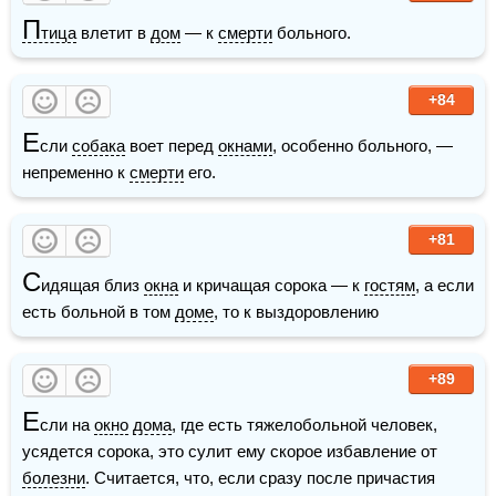
П
тица
 влетит в 
дом
 — к 
смерти
 больного.
+84
Е
сли 
собака
 воет перед 
окнами
, особенно больного, — 
непременно к 
смерти
 его.
+81
С
идящая близ 
окна
 и кричащая сорока — к 
гостям
, а если 
есть больной в том 
доме
, то к выздоровлению
+89
Е
сли на 
окно
дома
, где есть тяжелобольной человек, 
усядется сорока, это сулит ему скорое избавление от 
болезни
. Считается, что, если сразу после причастия 