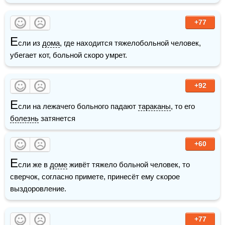
+77
Е
сли из 
дома
, где находится тяжелобольной человек, 
убегает кот, больной скоро умрет.
+92
Е
сли на лежачего больного падают 
тараканы
, то его 
болезнь
 затянется
+60
Е
сли же в 
доме
 живёт тяжело больной человек, то 
сверчок, согласно примете, принесёт ему скорое 
выздоровление. 
+77