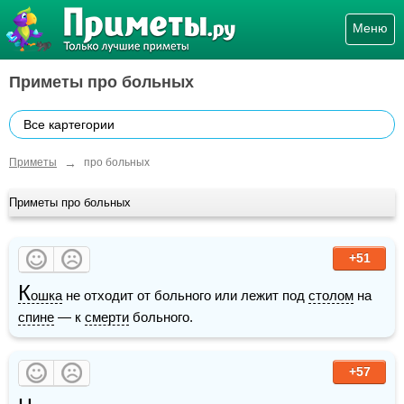
Меню
Приметы про больных
Все картегории
→
Приметы
про больных
Приметы про больных
+51
К
ошка
 не отходит от больного или лежит под 
столом
 на 
спине
 — к 
смерти
 больного.
+57