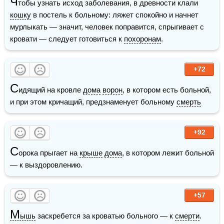
Ч
тобы узнать исход заболевания, в древности клали 
кошку
 в постель к больному: ляжет спокойно и начнет 
мурлыкать — значит, человек поправится, спрыгивает с 
кровати — следует готовиться к 
похоронам
.
+72
С
идящий на кровле 
дома
ворон
, в котором есть больной, 
и при этом кричащий, предзнаменует больному 
смерть
+92
С
орока прыгает на 
крыше
дома
, в котором лежит больной 
— к выздоровлению.
+57
М
ышь
 заскребется за кроватью больного — к 
смерти
.