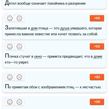
Д
ятел вообще означает покойника и разорение
+65
З
алетевшая в 
дом
 птица — это 
душа
 умершего, которая 
принесла важное известие или хочет позвать за собой.
+62
П
тичка стучит в 
окно
 — примета предвещает, что в 
доме
кто—то умрет. 
+92
П
о приметам обои с изображением птиц — к несчастью. 
+58