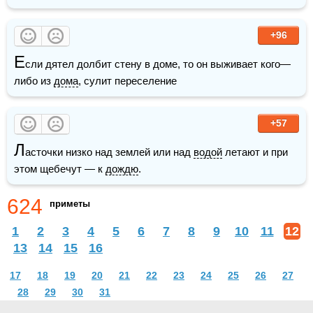
+96
Е
сли дятел долбит стену в доме, то он выживает кого—
либо из 
дома
, сулит переселение
+57
Л
асточки низко над землей или над 
водой
 летают и при 
этом щебечут — к 
дождю
.
624
приметы
1
2
3
4
5
6
7
8
9
10
11
12
13
14
15
16
17
18
19
20
21
22
23
24
25
26
27
28
29
30
31