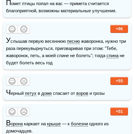
П
омет птицы попал на вас — примета считается 
благоприятной, возможны материальные улучшения. 
+96
У
слышав первую весеннюю 
песню
 жаворонка, нужно три 
раза перекувырнуться, приговаривая при этом: "Тебе, 
жаворонок, петь, а моей спине не болеть"; тогда 
спина
 не 
будет болеть весь год
+55
Ч
ерный 
петух
 в 
доме
 спасает от 
воров
 и грозы
+51
В
орона
 каркает на 
крыше
 — к 
болезни
 одного из 
домочадцев.