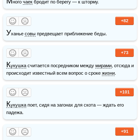
М
ного 
чаек
 бродит по берегу — к шторму.
+82
У
ханье 
совы
 предвещает приближение беды.
+73
К
укушка
 считается посредником между 
мирами
, отсюда и 
происходит известный всем вопрос о сроке 
жизни
.
+101
К
укушка
 поет, сидя на загонах для скота — ждать его 
падежа.
+91