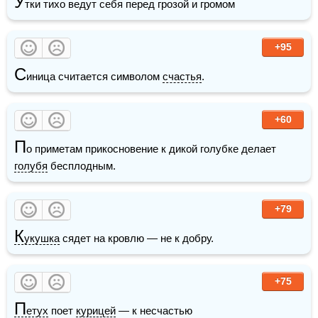
У
тки тихо ведут себя перед грозой и громом
+95
С
иница считается символом 
счастья
.
+60
П
о приметам прикосновение к дикой голубке делает 
голубя
 бесплодным.
+79
К
укушка
 сядет на кровлю — не к добру.
+75
П
етух
 поет 
курицей
 — к несчастью