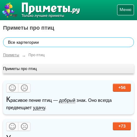
Меню
Приметы про птиц
Все картегории
→
Приметы
Про птиц
Приметы про птиц
+56
К
расивое пение птиц — 
добрый
 знак. Оно всегда 
предвещает 
удачу
.
+73