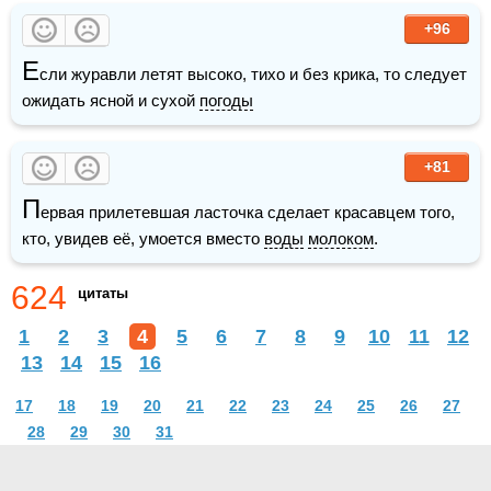
+96
Е
сли журавли летят высоко, тихо и без крика, то следует 
ожидать ясной и сухой 
погоды
+81
П
ервая прилетевшая ласточка сделает красавцем того, 
кто, увидев её, умоется вместо 
воды
молоком
.
624
цитаты
1
2
3
4
5
6
7
8
9
10
11
12
13
14
15
16
17
18
19
20
21
22
23
24
25
26
27
28
29
30
31