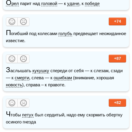
О
рел
 парит над 
головой
 — к 
удаче
, к 
победе
+74
П
огибший под колесами 
голубь
 предвещает неожиданное 
известие.
+87
З
аслышать 
кукушку
 спереди от себя — к слезам, сзади 
— к 
смерти
, слева — к 
ошибкам
 (внимание, хорошая 
новость
), справа – к правоте.
+82
Ч
тобы 
петух
 был сердитый, надо ему скормить обертку 
осиного гнезда