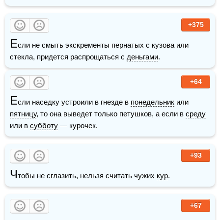
+375
Е
сли не смыть экскременты пернатых с кузова или 
стекла, придется распрощаться с 
деньгами
.
+64
Е
сли наседку устроили в гнезде в 
понедельник
 или 
пятницу
, то она выведет только петушков, а если в 
среду
или в 
субботу
 — курочек.
+93
Ч
тобы не сглазить, нельзя считать чужих 
кур
.
+67