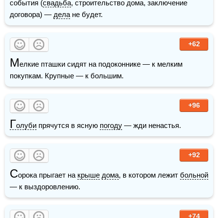
события (
свадьба
, строительство дома, заключение 
договора) — 
дела
 не будет.
+62
М
елкие пташки сидят на подоконнике — к мелким 
покупкам. Крупные — к большим.
+96
Г
олуби
 прячутся в ясную 
погоду
 — жди ненастья.  
+92
С
орока прыгает на 
крыше
дома
, в котором лежит 
больной
— к выздоровлению.
+74