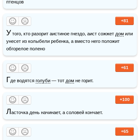
птенцов
+81
У
 того, кто разорит аистиное гнездо, аист сожжет 
дом
 или 
унесет из колыбели ребенка, а вместо него положит 
обгорелое полено
+61
Г
де водятся 
голуби
 — тот 
дом
 не горит.
+100
Л
асточка день начинает, а соловей кончает.
+65