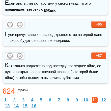
Е
сли аисты летают кругами у своих гнезд, то это 
предвещает ветреную 
погоду
+95
Г
уси
 прячут свои клюва под 
крылья
 стоя на одной лапе 
— скоро будет сильное похолодание.
+87
К
ак только подложено под наседку последнее яйцо, ее 
нужно покрыть опорожненной 
шапкой
 {в которой были 
яйца
), чтобы цыплята вывелись чубатыми
624
фразы
1
2
3
4
5
6
7
8
9
10
11
12
13
14
15
16