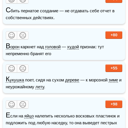
С
бить пернатое создание — не отдавать себе отчет в 
собственных действиях.
+80
В
орон
 каркнет над 
головой
 — 
худой
 признак: тут 
непременно бранят его
+55
К
укушка
 поет, сидя на сухом 
дереве
 — к морозной 
зиме
 и 
неурожайному 
лету
.
+98
Е
сли на 
яйцо
 налепить несколько восковых пластинок и 
подложить под любую наседку, то она выведет пестрых 