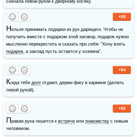
сначала левой рукой к дверному косяку.
+88
Н
ельзя принимать подарки из рук дарящего. Чтобы не 
получить вместе с подарком злой заговор, подарок нужно 
мысленно перекрестить и сказать про себя: "Хочу взять 
подарок
, а заклад пусть остается у хозяина".
+84
К
огда тебе 
долг
 отдают, держи фигу в кармане (делать 
левой рукой). 
+80
П
равая рука чешется к 
встрече
 или 
знакомству
 с новым 
человеком.