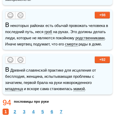
+98
В
 некоторых районах есть обычай провожать человека в 
последний путь, неся 
гроб
 на руках. Это должны делать 
люди, которые не являются покойному 
родственниками
. 
Иначе мертвец подумает, что его 
смерти
 рады в доме.
+92
В
 Древней славянской практике для исцеления от 
бесплодия, женщина, испытывающая проблемы с 
зачатием, первой брала на руки новорожденного 
младенца
 и вскоре сама становилась 
мамой
.
94
пословицы про руки
1
2
3
4
5
6
7