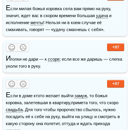
Е
сли милая божья коровка села вам прямо на руку, 
значит, ждет вас в скором времени большая 
удача
 и 
исполнение 
мечты
! Нельзя ни в коем случае её 
смахивать, говорят — «удачу смахнешь с себя».
+97
И
голки не дари — к 
ссоре
; если все же даришь — слегка 
уколи того в руку.
+97
Е
сли в доме кто­то желает выйти 
замуж
, то божья 
коровка, залетевшая в квартиру,примета того, что скоро 
свадьба
. Для того чтобы пророчество сбылось, нужно 
посадить её к себе на руку, выйти на улицу и смотреть в 
какую сторону она полетит, оттуда и ждать прихода 