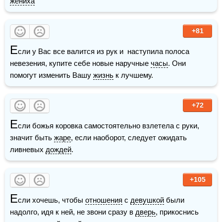
жениха
+81
Е
сли у Вас все валится из рук и  наступила полоса 
невезения, купите себе новые наручные 
часы
. Они 
помогут изменить Вашу 
жизнь
 к лучшему.
+72
Е
сли божья коровка самостоятельно взлетела с руки, 
значит быть 
жаре
, если наоборот, следует ожидать 
ливневых 
дождей
.
+105
Е
сли хочешь, чтобы 
отношения
 с 
девушкой
 были 
надолго, идя к ней, не звони сразу в 
дверь
, прикоснись 