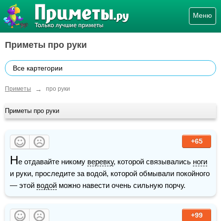
Меню
Приметы про руки
Все картегории
→
Приметы
про руки
Приметы про руки
+65
Н
е отдавайте никому 
веревку
, которой связывались 
ноги
и руки, проследите за водой, которой обмывали покойного 
— этой 
водой
 можно навести очень сильную порчу. 
+99