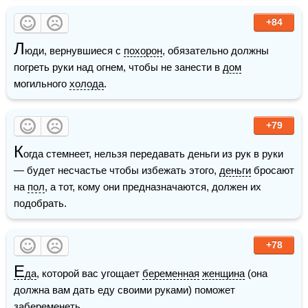
+84
Л
юди, вернувшиеся с 
похорон
, обязательно должны 
погреть руки над огнем, чтобы не занести в 
дом
могильного 
холода
.
+79
К
огда стемнеет, нельзя передавать деньги из рук в руки 
— будет несчастье чтобы избежать этого, 
деньги
 бросают 
на 
пол
, а тот, кому они предназначаются, должен их 
подобрать.
+78
Е
да
, которой вас угощает 
беременная
женщина
 (она 
должна вам дать еду своими руками) поможет 
забеременеть.