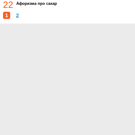
22
Афоризма про сахар
1
2
О проекте
Контакты
Условия использования
Политика конфиденциальности
© 2015- Приметы.ру