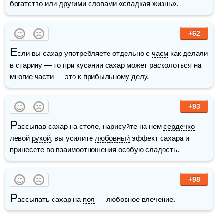
богатство или другими 
словами
 «сладкая 
жизнь
».
+62
Е
сли вы сахар употребляете отдельно с 
чаем
 как делали 
в старину — то при кусании сахар может расколоться на 
многие части — это к прибыльному 
делу
.
+93
Р
ассыпав сахар на столе, нарисуйте на нем 
сердечко
левой 
рукой
, вы усилите 
любовный
 эффект сахара и 
принесете во взаимоотношения особую сладость.
+98
Р
ассыпать сахар на 
пол
 — любовное влечение.