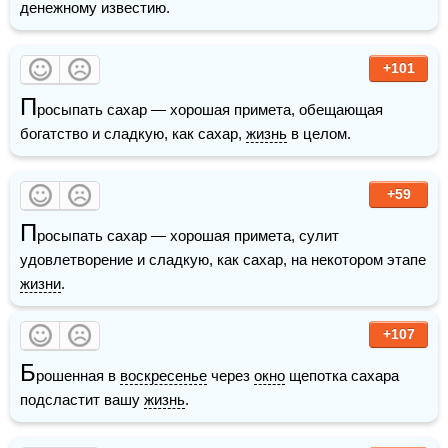
денежному известию.
+101
П
росыпать сахар — хорошая примета, обещающая 
богатство и сладкую, как сахар, 
жизнь
 в целом.
+59
П
росыпать сахар — хорошая примета, сулит 
удовлетворение и сладкую, как сахар, на некотором этапе 
жизни
.
+107
Б
рошенная в 
воскресенье
 через 
окно
 щепотка сахара 
подсластит вашу 
жизнь
.