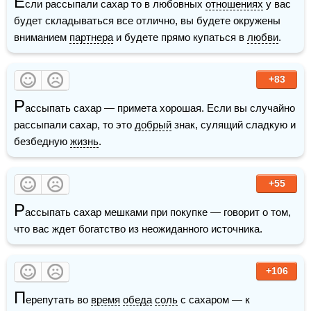
Е
сли рассыпали сахар то в любовных 
отношениях
 у вас 
будет складываться все отлично, вы будете окружены 
вниманием 
партнера
 и будете прямо купаться в 
любви
.
+83
Р
ассыпать сахар — примета хорошая. Если вы случайно 
рассыпали сахар, то это 
добрый
 знак, сулящий сладкую и 
безбедную 
жизнь
.
+55
Р
ассыпать сахар мешками при покупке — говорит о том, 
что вас ждет богатство из неожиданного источника.
+106
П
ерепутать во 
время
обеда
соль
 с сахаром — к 