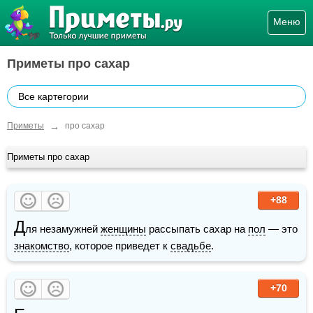
Меню
Приметы про сахар
Все картегории
→
Приметы
про сахар
Приметы про сахар
+88
Д
ля незамужней 
женщины
 рассыпать сахар на 
пол
 — это 
знакомство
, которое приведет к 
свадьбе
.
+70