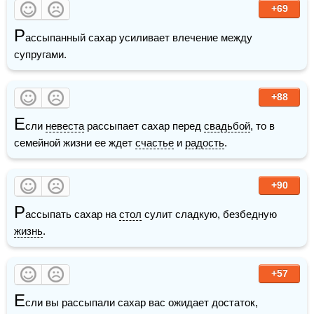
+69
Р
ассыпанный сахар усиливает влечение между 
супругами.
+88
Е
сли 
невеста
 рассыпает сахар перед 
свадьбой
, то в 
семейной жизни ее ждет 
счастье
 и 
радость
.
+90
Р
ассыпать сахар на 
стол
 сулит сладкую, безбедную 
жизнь
.
+57
Е
сли вы рассыпали сахар вас ожидает достаток, 