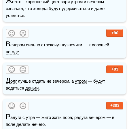
Ж
елто—коричневый цвет зари 
утром
 и вечером 
означает, что 
холода
 будут удерживаться и даже 
усилятся.
+96
В
ечером сильно стрекочут кузнечики — к хорошей 
погоде
.
+83
Д
олг
 лучше отдать не вечером, а 
утром
 — будут 
водиться 
деньги
.
+393
Р
адуга с 
утра
 — жито жать пора; радуга вечером — в 
поле
 делать нечего.