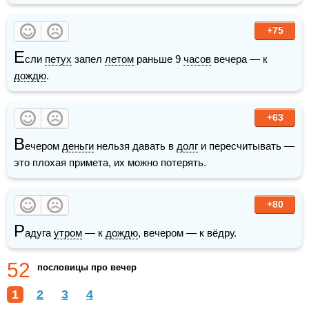
+75
Е
сли 
петух
 запел 
летом
 раньше 9 
часов
 вечера — к 
дождю
.
+63
В
ечером 
деньги
 нельзя давать в 
долг
 и пересчитывать — 
это плохая примета, их можно потерять.
+80
Р
адуга 
утром
 — к 
дождю
, вечером — к вёдру.
52
пословицы про вечер
1
2
3
4