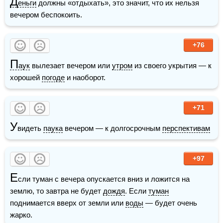
Д
еньги
 должны «отдыхать», это значит, что их нельзя 
вечером беспокоить.
+76
П
аук
 вылезает вечером или 
утром
 из своего укрытия — к 
хорошей 
погоде
 и наоборот. 
+71
У
видеть 
паука
 вечером — к долгосрочным 
перспективам
+97
Е
сли туман с вечера опускается вниз и ложится на 
землю, то завтра не будет 
дождя
. Если 
туман
поднимается вверх от земли или 
воды
 — будет очень 
жарко.