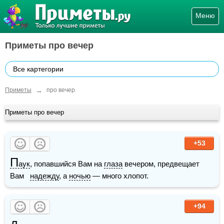
Меню
Приметы про вечер
Все картегории
→
Приметы
про вечер
Приметы про вечер
+53
П
аук
, попавшийся Вам на 
глаза
 вечером, предвещает 
Вам   
надежду
, а 
ночью
 — много хлопот.
+94