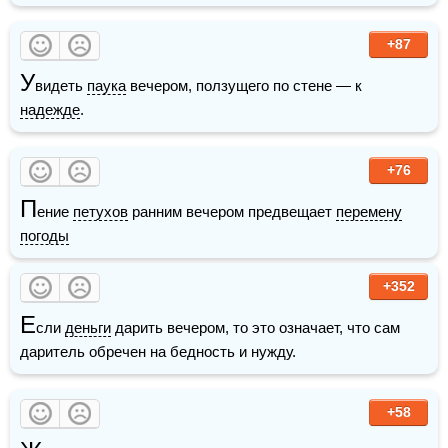
+87
У
видеть 
паука
 вечером, ползущего по стене — к 
надежде
. 
+76
П
ение 
петухов
 ранним вечером предвещает 
перемену
погоды
+352
Е
сли 
деньги
 дарить вечером, то это означает, что сам 
даритель обречен на бедность и нужду.
+58