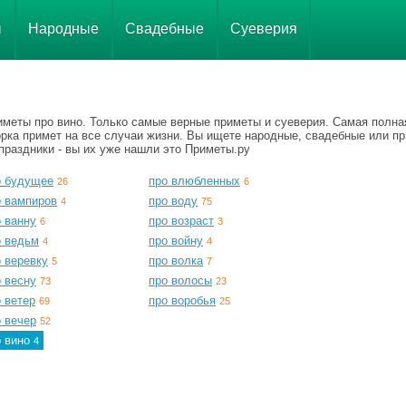
ы
Народные
Свадебные
Суеверия
иметы про вино. Только самые верные приметы и суеверия. Самая полна
орка примет на все случаи жизни. Вы ищете народные, свадебные или п
праздники - вы их уже нашли это Приметы.ру
о будущее
про влюбленных
26
6
о вампиров
про воду
4
75
 ванну
про возраст
6
3
о ведьм
про войну
4
4
 веревку
про волка
5
7
 весну
про волосы
73
23
 ветер
про воробья
69
25
 вечер
52
о вино
4