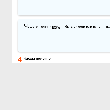
Ч
ешется кончик 
носа
 — быть в чести или вино пить,
4
фразы про вино