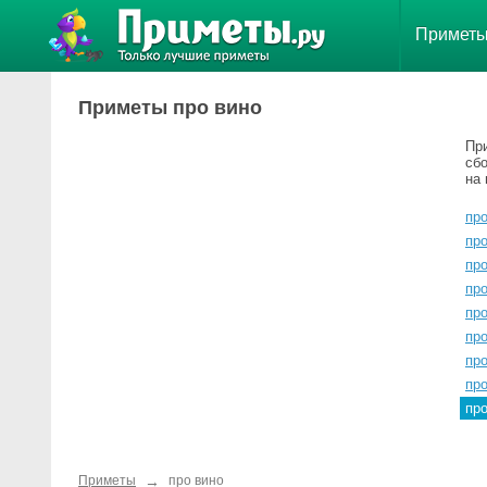
Примет
Приметы про вино
Пр
сб
на 
пр
пр
про
пр
про
про
про
про
пр
→
Приметы
про вино