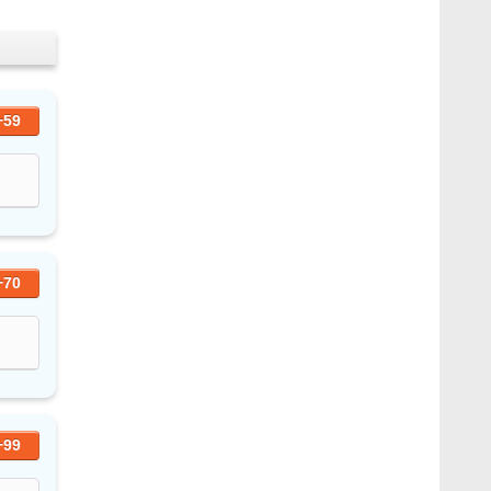
+59
+70
+99