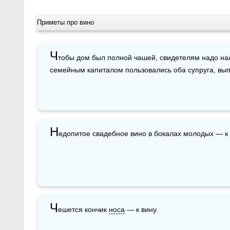
Приметы про вино
Ч
тобы дом был полной чашей, свидетелям надо нал
семейным капиталом пользовались оба супруга, вы
Н
едопитое свадебное вино в бокалах молодых — к
Ч
ешется кончик 
носа
 — к вину.