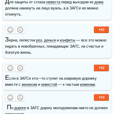
Д
ля защиты от сглаза 
невеста
 перед выходом из 
дома
должна накинуть на лицо вуаль, а в ЗАГСе ее можно 
откинуть.
+62
З
ерна, лепестки 
роз
, 
деньги
 и 
конфеты
 — все это можно 
кидать в новобрачных, покидающих ЗАГС, на счастье и 
богатую жизнь.
+52
Е
сли в ЗАГСе кто—то ступит на ковровую дорожку 
вместе с 
женихом
 и 
невестой
 — к частым 
изменам
.
+53
 П
о 
дороге
 в ЗАГС дорогу молодоженам никто не должен 
переходить.