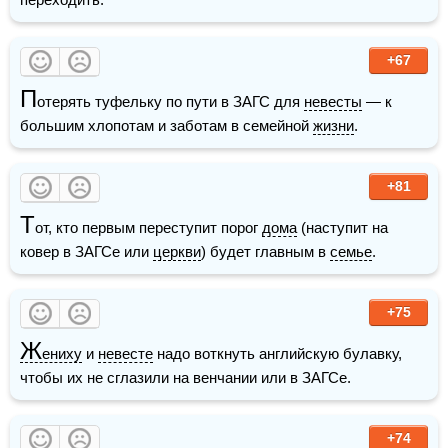
+67
П
отерять туфельку по пути в ЗАГС для 
невесты
 — к 
большим хлопотам и заботам в семейной 
жизни
.
+81
Т
от, кто первым переступит порог 
дома
 (наступит на 
ковер в ЗАГСе или 
церкви
) будет главным в 
семье
.
+75
Ж
ениху
 и 
невесте
 надо воткнуть английскую булавку, 
чтобы их не сглазили на венчании или в ЗАГСе.
+74