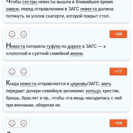
Ч
тобы 
сестры
 невесты вышли в ближайшее время 
замуж
, перед отправлением в ЗАГС 
невеста
 должна 
потянуть за уголок скатерти, которой покрыт стол.
+88
Н
евеста
 потеряла 
туфлю
 по 
дороге
 в ЗАГС — к 
хлопотной и суетной семейной 
жизни
.
+77
К
огда 
невеста
 отправляется в 
церковь
/ЗАГС, 
мать
передает дочери семейную реликвию: 
кольцо
, крестик, 
брошь, браслет и пр., чтобы эта вещь находилась с ней 
при венчании, оберегая ее.
+54