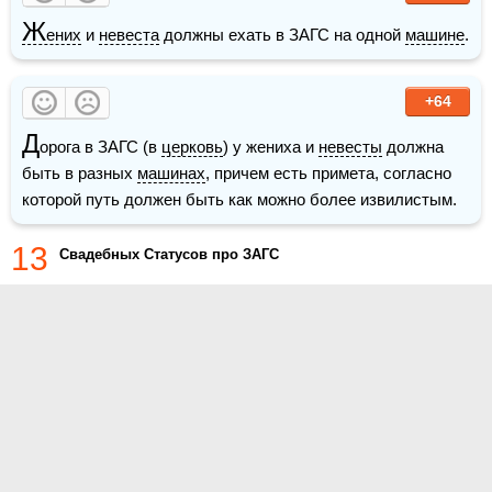
Ж
ених
 и 
невеста
 должны ехать в ЗАГС на одной 
машине
.
+64
Д
орога в ЗАГС (в 
церковь
) у жениха и 
невесты
 должна 
быть в разных 
машинах
, причем есть примета, согласно 
которой путь должен быть как можно более извилистым. 
13
Cвадебных Статусов про ЗАГС