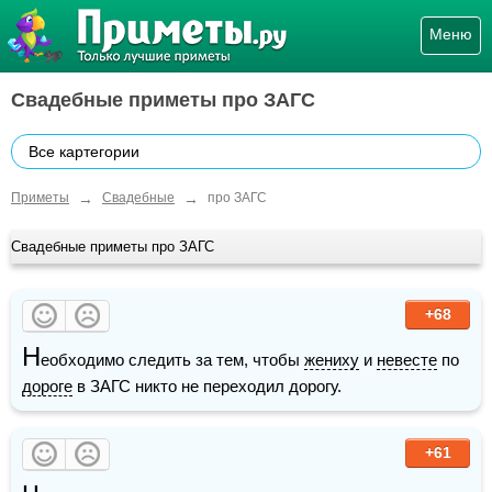
Меню
Свадебные приметы про ЗАГС
Все картегории
→
→
Приметы
Свадебные
про ЗАГС
Свадебные приметы про ЗАГС
+68
Н
еобходимо следить за тем, чтобы 
жениху
 и 
невесте
 по 
дороге
 в ЗАГС никто не переходил дорогу.
+61