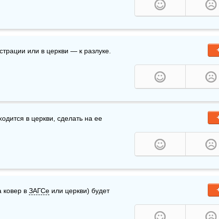
истрации или в церкви — к разлуке.
ходится в церкви, сделать на ее 
а ковер в 
ЗАГСе
 или церкви) будет 