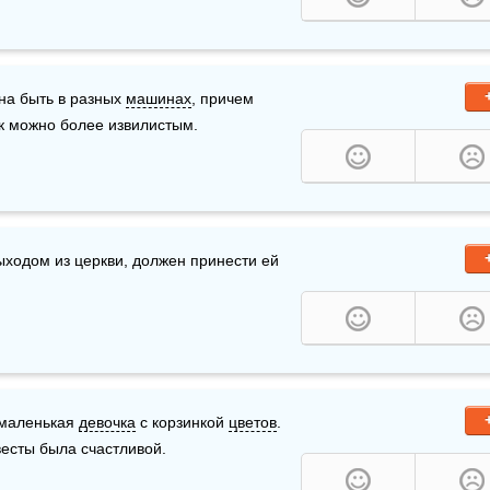
на быть в разных 
машинах
, причем 
ак можно более извилистым. 
 перед ее выходом из церкви, должен принести ей 
 маленькая 
девочка
 с корзинкой 
цветов
. 
весты была счастливой.