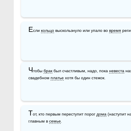
Е
сли 
кольцо
 выскользнуло или упало во 
время
 рег
Ч
тобы 
брак
 был счастливым, надо, пока 
невеста
 на
свадебном 
платье
 хотя бы один стежок.
Т
от, кто первым переступит порог 
дома
 (наступит н
главным в 
семье
.