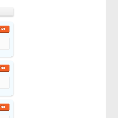
+69
+80
+80