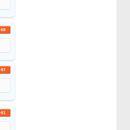
+68
+97
+81