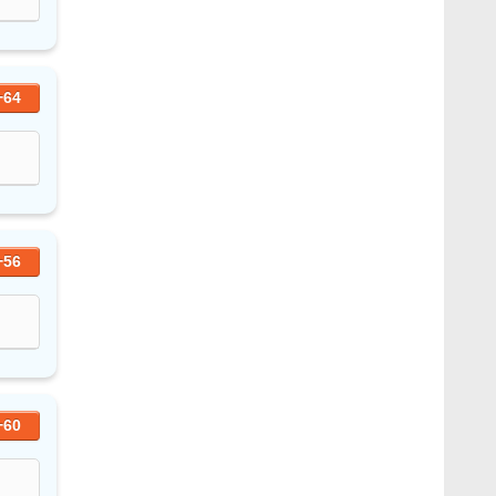
+64
+56
+60