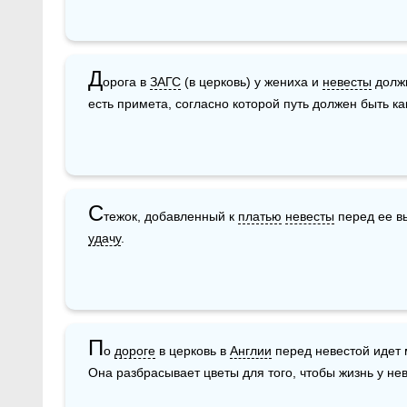
Д
орога в 
ЗАГС
 (в церковь) у жениха и 
невесты
 долж
есть примета, согласно которой путь должен быть к
С
тежок, добавленный к 
платью
невесты
удачу
.
П
о 
дороге
 в церковь в 
Англии
 перед невестой идет
Она разбрасывает цветы для того, чтобы жизнь у не