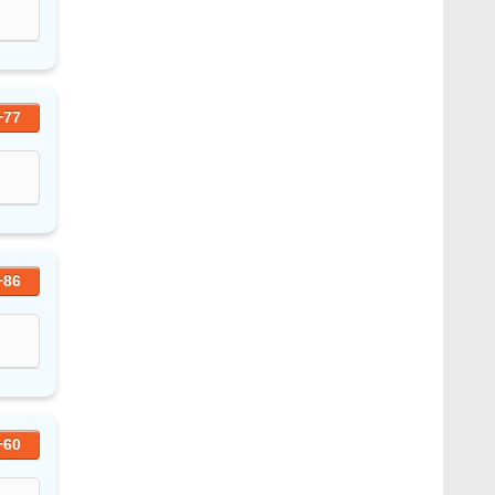
+77
+86
+60