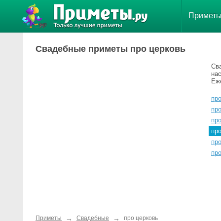
Примет
Свадебные приметы про церковь
Св
нас
Еж
пр
про
пр
пр
пр
пр
→
→
Приметы
Свадебные
про церковь