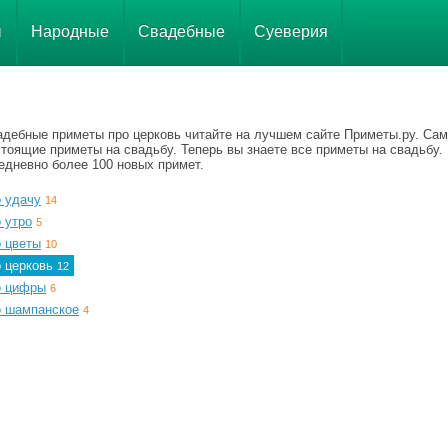
ы
Народные
Свадебные
Суеверия
адебные приметы про церковь читайте на лучшем сайте Приметы.ру. Са
тоящие приметы на свадьбу. Теперь вы знаете все приметы на свадьбу.
едневно более 100 новых примет.
о удачу
14
 утро
5
о цветы
10
о церковь
12
о цифры
6
о шампанское
4