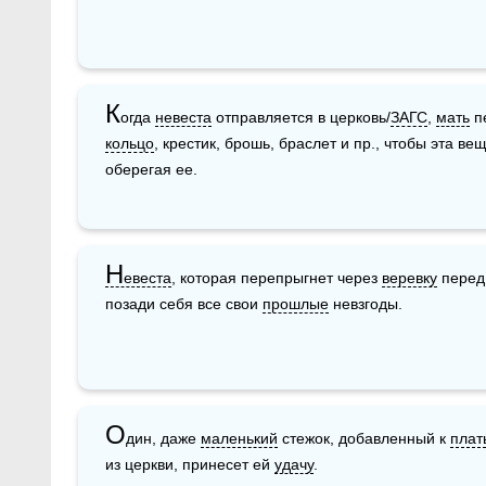
К
огда 
невеста
 отправляется в церковь/
ЗАГС
, 
мать
кольцо
, крестик, брошь, браслет и пр., чтобы эта ве
оберегая ее.
Н
евеста
, которая перепрыгнет через 
веревку
 перед
позади себя все свои 
прошлые
 невзгоды.
О
дин, даже 
маленький
 стежок, добавленный к 
плат
из церкви, принесет ей 
удачу
.