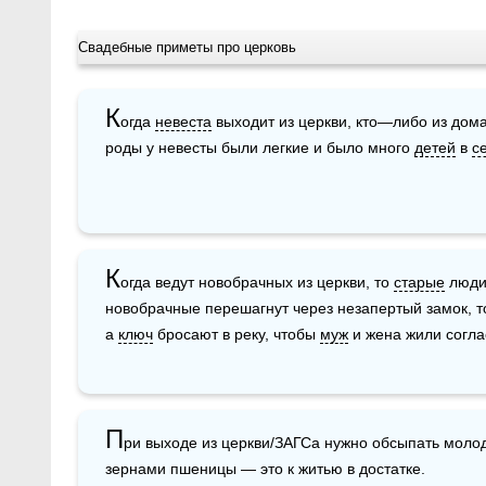
Свадебные приметы про церковь
К
огда 
невеста
 выходит из церкви, кто—либо из дом
роды у невесты были легкие и было много 
детей
 в 
с
К
огда ведут новобрачных из церкви, то 
старые
 люди
новобрачные перешагнут через незапертый замок, то
а 
ключ
 бросают в реку, чтобы 
муж
 и жена жили согла
П
ри выходе из церкви/ЗАГСа нужно обсыпать молод
зернами пшеницы — это к житью в достатке.