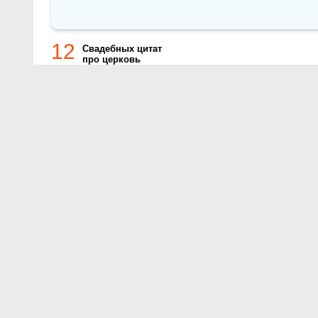
12
Cвадебных цитат
про церковь
О проекте
Контакты