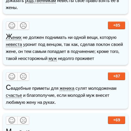
доказать 
родственникам
 невесты свое право взять ее в 
жены.
+85
Ж
ених
 не должен поднимать ни одной вещи, которую 
невеста
 уронит под венцом, так как, сделав поклон своей 
жене, он тем самым попадает в подчинение; кроме того, 
такой неосторожный 
муж
 недолго проживет
+87
С
вадебные приметы для 
жениха
 сулят молодоженам 
счастье
 и благополучие, если молодой муж внесет 
любимую жену на руках.
+69