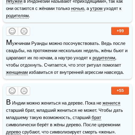
М
ужей
 в Индонезии называют «приходящими», так как 
они остаются с жёнами только 
ночью
, а 
утром
 уходят к 
родителям
. 
+99
М
ужчинам Руанды можно посочувствовать. Ведь после 
свадьбы, на протяжении нескольких недель, жёны бьют и 
царапают их по ночам, а наутро уходят к 
родителям
, 
чтобы отдохнуть. Считается, что этот ритуал помогает 
женщинам
 избавиться от внутренней агрессии навсегда. 
+55
В
 Индии можно жениться на дереве. Пока не 
женился
старший брат, младший жениться не может. Чтобы дать 
младшему такую возможность, старший 
брат
символически берёт в жёны дерево. После церемонии 
дерево
 срубают, что символизирует смерть «жены». 