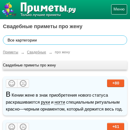
Меню
Свадебные приметы про жену
Все картегории
→
→
Приметы
Свадебные
про жену
Свадебные приметы про жену
+80
В
 Кении жене в знак приобретения нового статуса 
раскрашиваются 
руки
 и 
ногти
 специальным ритуальным 
красно—черным орнаментом, который держится весь год.
+61