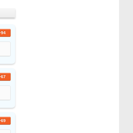
+94
+67
+69