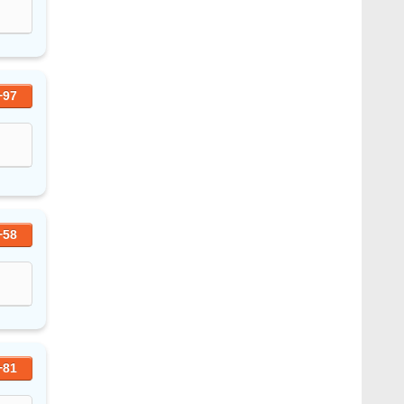
+97
+58
+81