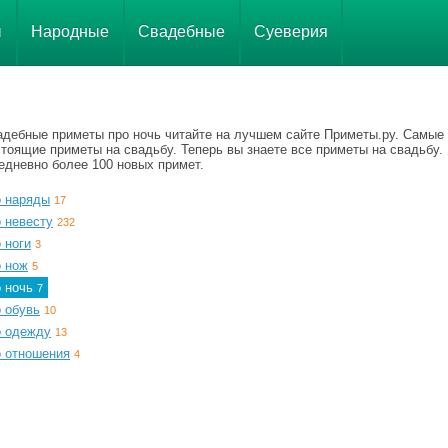
ы
Народные
Свадебные
Суеверия
адебные приметы про ночь читайте на лучшем сайте Приметы.ру. Самые
тоящие приметы на свадьбу. Теперь вы знаете все приметы на свадьбу.
едневно более 100 новых примет.
о наряды
17
 невесту
232
 ноги
3
о нож
5
о ночь
7
 обувь
10
о одежду
13
о отношения
4