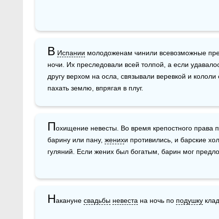
В
Испании
 молодоженам чинили всевозможные преп
ночи. Их преследовали всей толпой, а если удавалос
другу верхом на осла, связывали веревкой и кололи
пахать землю, впрягая в плуг.
П
охищение невесты. Во время крепостного права п
барину или пану, 
жених
и противились, и барские хо
гуляний. Если жених был богатым, барин мог предло
Н
акануне 
свадьбы
невеста
 на ночь по 
подушку
 клад