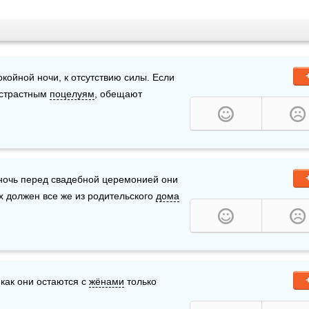
ного пить и есть на свадебном застолье — к неспокойной ночи, к отсутствию силы. Если 
 страстным 
поцелуям
, обещают 
 ночь перед свадебной церемонией они 
 должен все же из родительского 
дома
как они остаются с 
жёнами
 только 