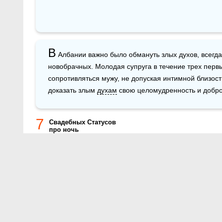
В
 Албании важно было обмануть злых духов, всегда
новобрачных. Молодая супруга в течение трех перв
сопротивляться мужу, не допуская интимной близости
доказать злым 
духам
 свою целомудренность и добро
7
Cвадебных Статусов
про ночь