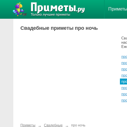
Примет
Свадебные приметы про ночь
Св
нас
Еж
пр
про
про
пр
пр
про
пр
пр
→
→
Приметы
Свадебные
про ночь