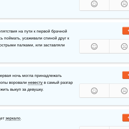
ятствия на пути к первой брачной 
ь поймать, усаживали спиной друг к 
 острыми палками, или заставляли 
ервая ночь могла принадлежать 
лопы воровали 
невесту
 в самый разгар 
жить выкуп за девушку.
ет 
зеркало
.