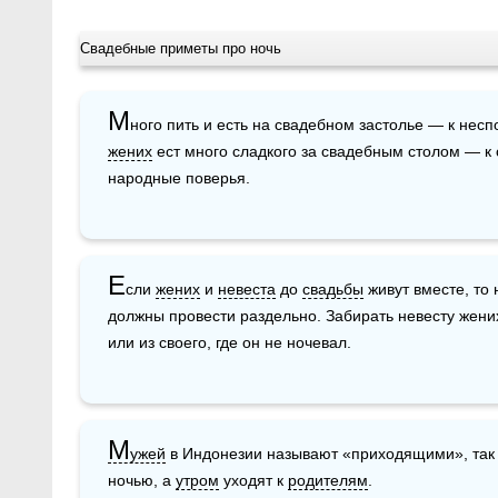
Свадебные приметы про ночь
М
жених
 ест много сладкого за свадебным столом — к
народные поверья.
Е
сли 
жених
 и 
невеста
 до 
свадьбы
 живут вместе, то
должны провести раздельно. Забирать невесту жених
или из своего, где он не ночевал.
М
ужей
 в Индонезии называют «приходящими», так 
ночью, а 
утром
 уходят к 
родителям
. 