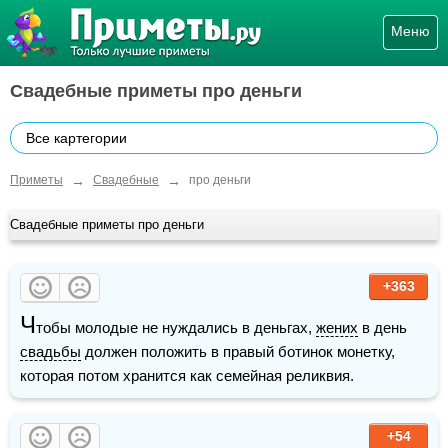
Меню
Свадебные приметы про деньги
Все картегории
→
→
Приметы
Свадебные
про деньги
Свадебные приметы про деньги
+363
Ч
тобы молодые не нуждались в деньгах, 
жених
 в день 
свадьбы
 должен положить в правый ботинок монетку, 
которая потом хранится как семейная реликвия.
+54