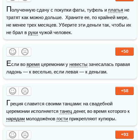
П
олученную сдачу с покупки фаты, туфель и 
платья
 не 
тратят как можно дольше.  Храните ее, по крайней мере, 
не менее трех месяцев. Уберите эти деньги так, чтобы их 
не брал в 
руки
 чужой человек.
+50
Е
сли во 
время
 церемонии у 
невесты
 зачесалась правая 
ладонь — к веселью, если левая — к деньгам.
+58
Г
реция славится своими танцами: на свадебной 
церемонии исполняется 
танец
 денег, во время которого к 
нарядам
 молодожёнов 
гости
 прикрепляют купюры.  
+93