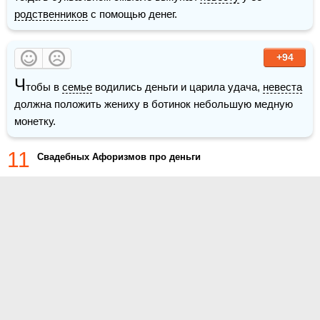
родственников
 с помощью денег.
+94
Ч
тобы в 
семье
 водились деньги и царила удача, 
невеста
должна положить жениху в ботинок небольшую медную 
монетку.
11
Cвадебных Афоризмов про деньги