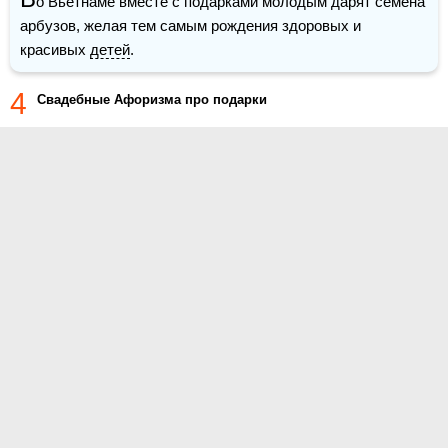
о Вьетнаме вместе с подарками молодым дарят семена 
арбузов, желая тем самым рождения здоровых и 
красивых 
детей
.
4
Cвадебные Афоризма про подарки
О проекте
Контакты
Условия использования