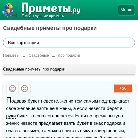
Меню
Свадебные приметы про подарки
Все картегории
→
→
Приметы
Свадебные
про подарки
Свадебные приметы про подарки
+56
П
одавая букет невесте, жених тем самым подтверждает 
свое желание взять ее в жены, а если невеста берет в 
руки
 букет, то она соглашается. Если во время выкупа 
жених невесте предлагает взять букет в знак подарка и 
она его возьмет, то можно считать выкуп завершенным, 
ведь 
невеста
 попросту согласилась уже выйти за него 