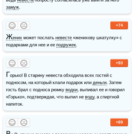
замуж
.
+74
Ж
ених
 может послать 
невесте
 «женихову шкатулку» с 
подарками для нее и ее 
подружек
.
+93
Г
орько! В старину невеста обходила всех гостей с 
подносом, на который клали подарок или 
деньги
. Затем 
гость брал с подноса рюмку 
водки
, выпивал ее и говорил 
«Горько», подтверждая, что выпил не 
воду
, а спиртной 
напиток.
+89
В