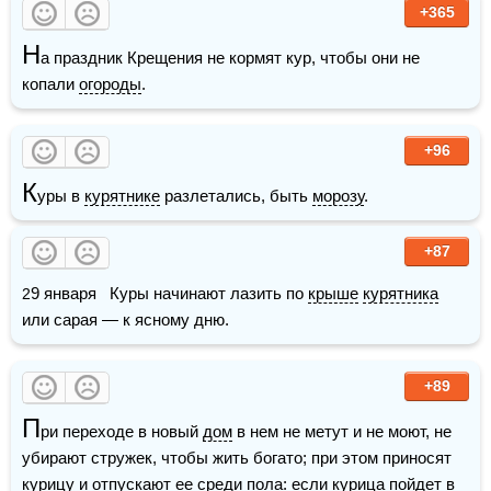
+365
Н
а праздник Крещения не кормят кур, чтобы они не 
копали 
огороды
.
+96
К
уры в 
курятнике
 разлетались, быть 
морозу
.
+87
29 января   Куры начинают лазить по 
крыше
курятника
или сарая — к ясному дню. 
+89
П
ри переходе в новый 
дом
 в нем не метут и не моют, не 
убирают стружек, чтобы жить богато; при этом приносят 
курицу и отпускают ее среди 
пола
: если курица пойдет в 