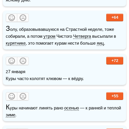
+64
З
олу, образовывавшуюся на Страстной неделе, тоже 
собирали, а потом 
утром
 Чистого 
Четверга
 высыпали в 
курятнике
, это помогает курам нести больше 
яиц
.
+72
27 января

Куры часто колотят клювом — к вёдру. 
+55
К
уры начинают линять рано 
осенью
 — к ранней и теплой 
зиме
. 