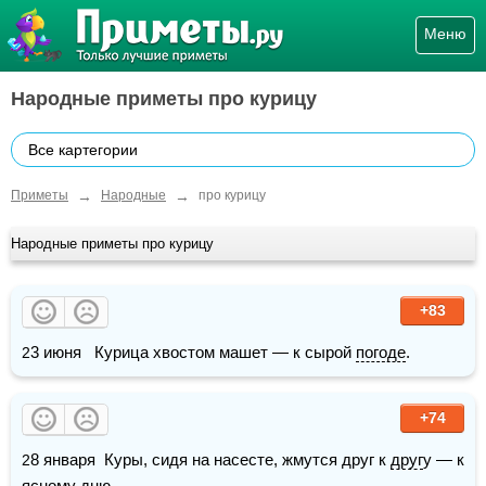
Меню
Народные приметы про курицу
Все картегории
→
→
Приметы
Народные
про курицу
Народные приметы про курицу
+83
23 июня   Курица хвостом машет — к сырой 
погоде
. 
+74
28 января  Куры, сидя на насесте, жмутся друг к 
друг
у — к 
ясному дню. 