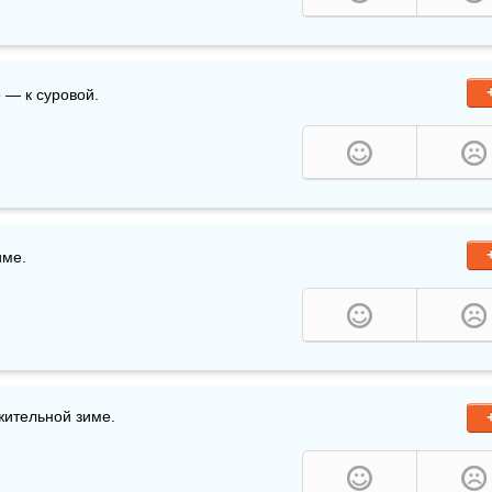
о — к суровой.
име.
жительной зиме.