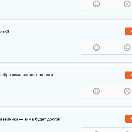
гатой.
оября
 зима встанет на 
ноги
.
авейники — зима будет долгой.