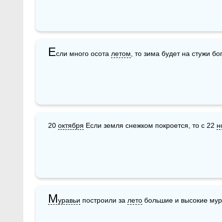
Е
сли много осота 
летом
, то зима будет на стужи бо
20 
октября
 Если земля снежком покроется, то с 22 
н
М
уравьи
 построили за 
лето
 большие и высокие мур