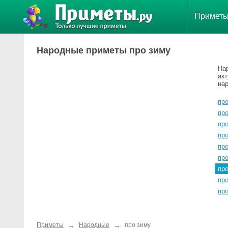
Примет
Народные приметы про зиму
На
ак
нар
про
про
про
пр
пр
про
пр
пр
про
→
→
Приметы
Народные
про зиму