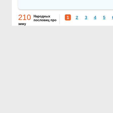
210
Народных
1
2
3
4
5
пословиц про
зиму
О проекте
Контакты