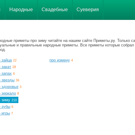
ы
Народные
Свадебные
Суеверия
родные приметы про зиму читайте на нашем сайте Приметы.ру. Только с
туальные и правильные народные приметы. Все приметы которые собрал
од.
 зайца
про измену
22
4
 закат
28
 запах
6
о звезды
36
о здоровье
3
 зеркало
8
о зиму
210
о зубы
6
 игры
7