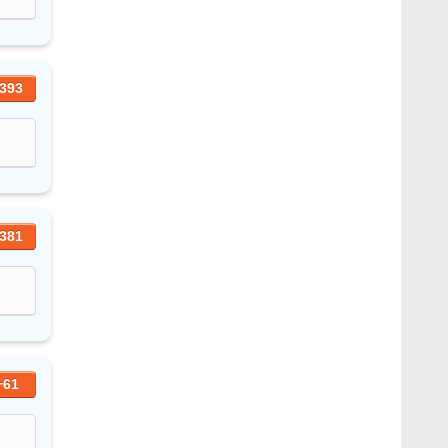
393
381
+61