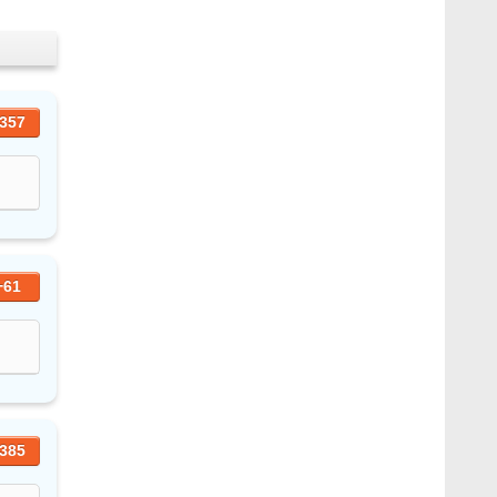
357
+61
385