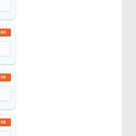
+84
+59
+58