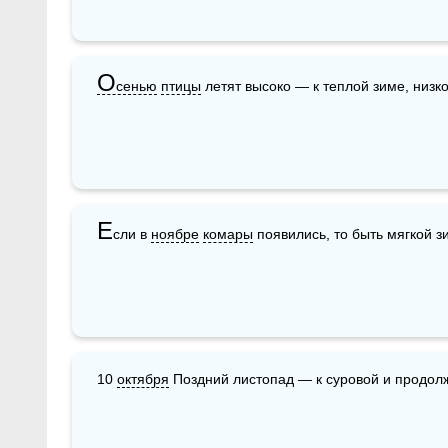
О
сенью
птицы
 летят высоко — к теплой зиме, низк
Е
сли в 
ноябре
комары
 появились, то быть мягкой з
10 
октября
 Поздний листопад — к суровой и продол