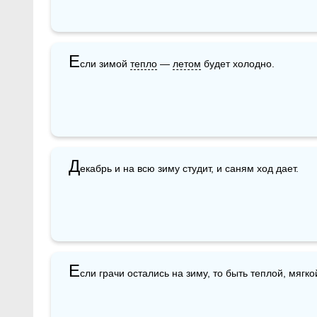
Е
сли зимой 
тепло
 — 
летом
 будет холодно.
Д
екабрь и на всю зиму студит, и саням ход дает.
Е
сли грачи остались на зиму, то быть теплой, мягко