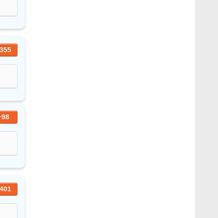
355
+98
401