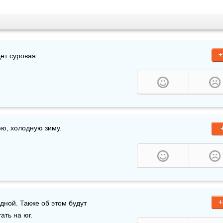
+
дет суровая.
юю, холодную зиму.
+
дной. Также об этом будут 
ать на юг.