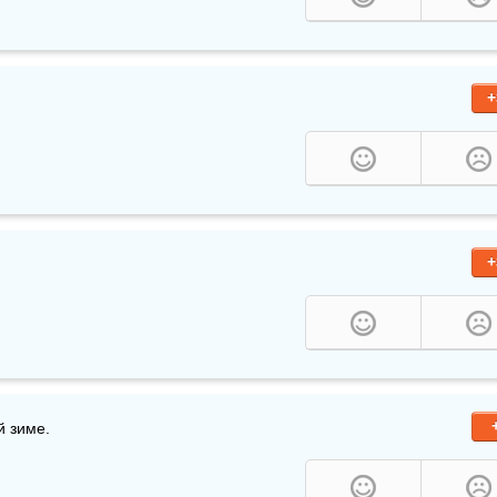
+
+
й зиме.