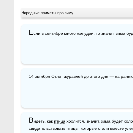
Народные приметы про зиму
Е
сли в сентябре много желудей, то значит, зима бу
14 
октября
 Отлет журавлей до этого дня — на ранн
В
идеть, как 
птица
 хохлится, значит, зима будет холо
свидетельствовать птицы, которые стали вместе улет