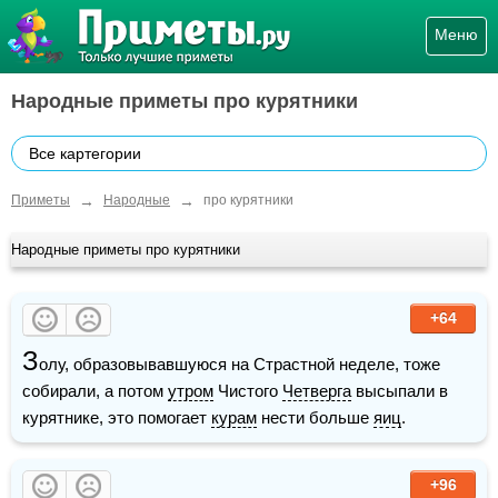
Меню
Народные приметы про курятники
Все картегории
→
→
Приметы
Народные
про курятники
Народные приметы про курятники
+64
З
олу, образовывавшуюся на Страстной неделе, тоже 
собирали, а потом 
утром
 Чистого 
Четверга
 высыпали в 
курятнике, это помогает 
курам
 нести больше 
яиц
.
+96