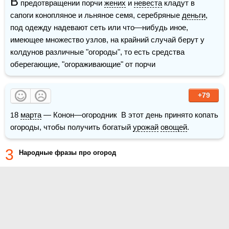
В
 предотвращении порчи 
жених
 и 
невеста
 кладут в 
сапоги конопляное и льняное семя, серебряные 
деньги
, 
под одежду надевают сеть или что—нибудь иное, 
имеющее множество узлов, на крайний случай берут у 
колдунов различные "огороды", то есть средства 
оберегающие, "огораживающие" от порчи
+79
18 
марта
 — Конон—огородник  В этот день принято копать 
огороды, чтобы получить богатый 
урожай
овощей
. 
3
Народные фразы про огород