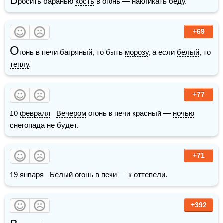
росить баранью 
кость
 в огонь — накликать беду.
+69
О
гонь в печи багряный, то быть 
морозу
, а если 
белый
, то 
теплу
.
+77
10 
февраля
Вечером
 огонь в печи красный — 
ночью
снегопада не будет. 
+71
19 января   
Белый
 огонь в печи — к оттепели.
+392