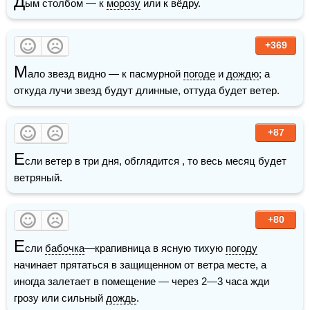
Д
ым столбом — к 
морозу
 или к вёдру.
+369
М
ало звезд видно — к пасмурной 
погоде
 и 
дождю
; а 
откуда лучи звезд будут длинные, оттуда будет ветер.
+87
Е
сли ветер в три дня, обглядится , то весь месяц будет 
ветряный.
+80
Е
сли 
бабочка
—крапивница в ясную тихую 
погоду
начинает прятаться в защищенном от ветра месте, а 
иногда залетает в помещение — через 2—3 часа жди 
грозу или сильный 
дождь
.