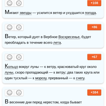
+108
М
игают 
звезды
 — усилится ветер и ухудшится 
погода
.
+86
В
етер, который дует в Вербное 
Воскресенье
, будет 
преобладать в течение всего 
лета
.
+67
К
ольцо
 вокруг луны — к ветру, красноватый круг около 
луны
, скоро пропадающий — к ветру; два таких круга или 
один тусклый — к 
морозу
, прерванный — к 
снегу
.
+384
В
 весенние дни перед нерестом, когда бывает 