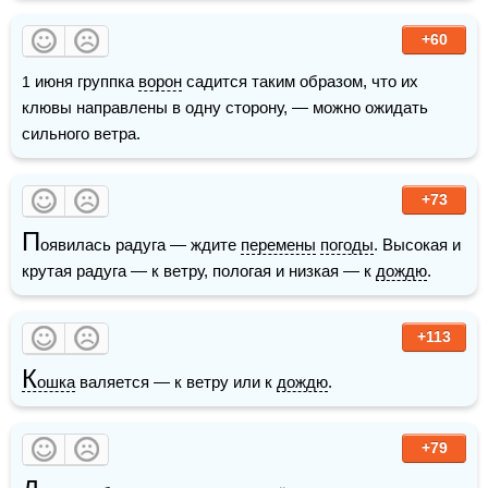
+60
1 июня группка 
ворон
 садится таким образом, что их 
клювы направлены в одну сторону, — можно ожидать 
сильного ветра.
+73
П
оявилась радуга — ждите 
перемены
погоды
. Высокая и 
крутая радуга — к ветру, пологая и низкая — к 
дождю
.
+113
К
ошка
 валяется — к ветру или к 
дождю
.
+79