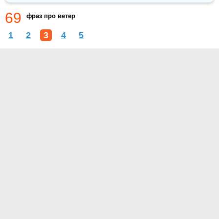
69
фраз про ветер
1
2
3
4
5
О проекте
Контакты
Условия использования
Политика конфиденциальности