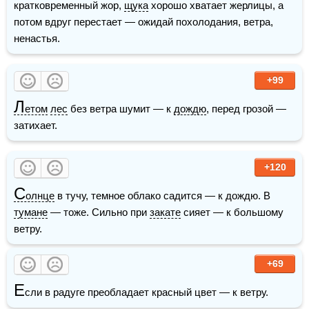
кратковременный жор, 
щука
 хорошо хватает жерлицы, а 
потом вдруг перестает — ожидай похолодания, ветра, 
ненастья.
+99
Л
етом
лес
 без ветра шумит — к 
дождю
, перед грозой — 
затихает.
+120
С
олнце
 в тучу, темное облако садится — к дождю. В 
тумане
 — тоже. Сильно при 
закате
 сияет — к большому 
ветру.
+69
Е
сли в радуге преобладает красный цвет — к ветру.