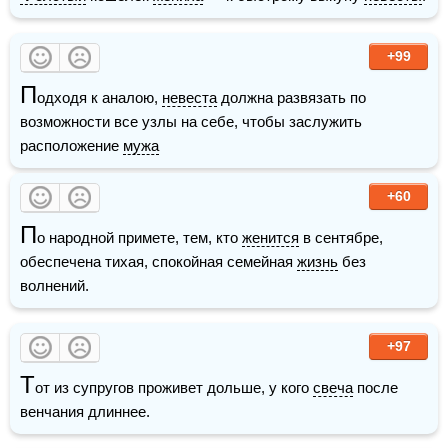
+99
П
одходя к аналою, 
невеста
 должна развязать по 
возможности все узлы на себе, чтобы заслужить 
расположение 
мужа
+60
П
о народной примете, тем, кто 
женится
 в сентябре, 
обеспечена тихая, спокойная семейная 
жизнь
 без 
волнений.
+97
Т
от из супругов проживет дольше, у кого 
свеча
 после 
венчания длиннее.