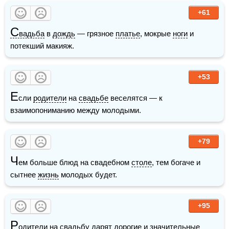
+61
С
вадьба
 в 
дождь
 — грязное 
платье
, мокрые 
ноги
 и 
потекший макияж.
+53
Е
сли 
родители
 на 
свадьбе
 веселятся — к 
взаимопониманию между молодыми.
+79
Ч
ем больше блюд на свадебном 
столе
, тем богаче и 
сытнее 
жизнь
 молодых будет.
+95
Р
одители
 на 
свадьбу
 дарят дорогие и значительные 