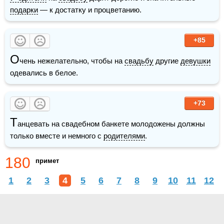
подарки
 — к достатку и процветанию.
+85
О
чень нежелательно, чтобы на 
свадьбу
 другие 
девушки
одевались в белое.
+73
Т
анцевать на свадебном банкете молодожены должны 
только вместе и немного с 
родителями
.
180
примет
1
2
3
4
5
6
7
8
9
10
11
12