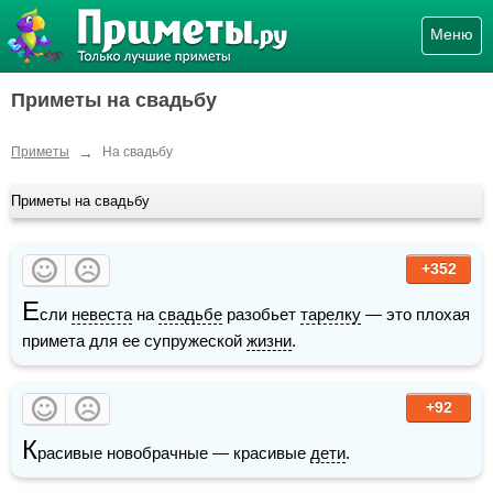
Меню
Приметы на свадьбу
→
Приметы
На свадьбу
Приметы на свадьбу
+352
Е
сли 
невеста
 на 
свадьбе
 разобьет 
тарелку
 — это плохая 
примета для ее супружеской 
жизни
.
+92
К
расивые новобрачные — красивые 
дети
.