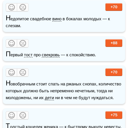
+70
Н
едопитое свадебное 
вино
 в бокалах молодых — к 
слезам.
+88
П
ервый 
тост
 про 
свекровь
 — к спокойствию.
+70
Н
овобрачным стоит спать на ржаных снопах, количество 
которых должно быть непременно нечетным, тогда ни 
молодожены, ни их 
дети
 ни в чем не будут нуждаться.
+75
Т
олстый
 кошелек 
жениха
 — к быстрому выкупу 
невесты
.