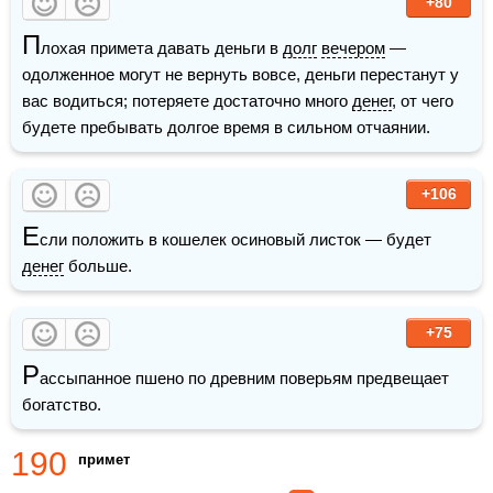
+80
П
лохая примета давать деньги в 
долг
вечером
 — 
одолженное могут не вернуть вовсе, деньги перестанут у 
вас водиться; потеряете достаточно много 
денег
, от чего 
будете пребывать долгое время в сильном отчаянии.
+106
Е
сли положить в кошелек осиновый листок — будет 
денег
 больше.
+75
Р
ассыпанное пшено по древним поверьям предвещает 
богатство. 
190
примет