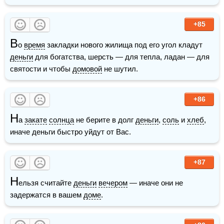
+85
В
о 
время
 закладки нового жилища под его угол кладут 
деньги
 для богатства, шерсть — для тепла, ладан — для 
святости и чтобы 
домовой
 не шутил.
+86
Н
а 
закате
солнца
 не берите в долг 
деньги
, 
соль
 и 
хлеб
, 
иначе деньги быстро уйдут от Вас.
+87
Н
ельзя считайте 
деньги
вечером
 — иначе они не 
задержатся в вашем 
доме
.