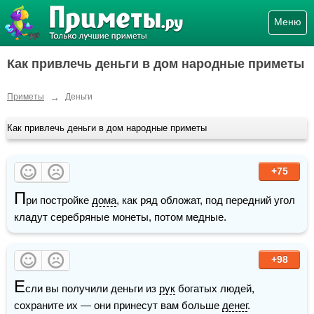
Меню
Как привлечь деньги в дом народные приметы
→
Приметы
Деньги
Как привлечь деньги в дом народные приметы
+75
П
ри постройке 
дома
, как ряд обложат, под передний угол 
кладут серебряные монеты, потом медные.
+98
Е
сли вы получили деньги из 
рук
 богатых людей, 
сохраните их — они принесут вам больше 
денег
.