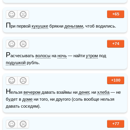
+65
П
ри первой 
кукушке
 брякни 
деньгами
, чтоб водились.
+74
Р
асчесывать 
волосы
 на 
ночь
 — найти 
утром
 под 
подушкой
 рубль.
+100
Н
ельзя 
вечером
 давать взаймы ни 
денег
, ни 
хлеба
 — не 
будет в 
доме
 ни того, ни другого (соль вообще нельзя 
давать соседям). 
+77