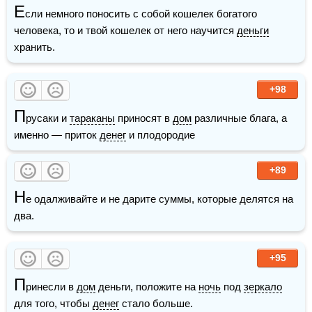
Е
сли немного поносить с собой кошелек богатого 
человека, то и твой кошелек от него научится 
деньги
хранить.
+98
П
русаки и 
тараканы
 приносят в 
дом
 различные блага, а 
именно — приток 
денег
 и плодородие
+89
Н
е одалживайте и не дарите суммы, которые делятся на 
два.
+95
П
ринесли в 
дом
 деньги, положите на 
ночь
 под 
зеркало
для того, чтобы 
денег
 стало больше.