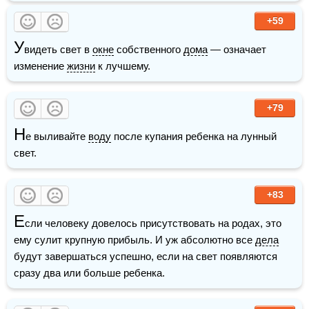
+59
У
видеть свет в 
окне
 собственного 
дома
 — означает 
изменение 
жизни
 к лучшему.
+79
Н
е выливайте 
воду
 после купания ребенка на лунный 
свет.
+83
Е
сли человеку довелось присутствовать на родах, это 
ему сулит крупную прибыль. И уж абсолютно все 
дела
будут завершаться успешно, если на свет появляются 
сразу два или больше ребенка.