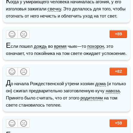
К
огда у умирающего человека начиналась агония, у его 
изголовья зажигали 
свечку
. Это делалось для того, чтобы 
отогнать от него нечисть и облегчить уход на тот свет.
+89
Е
сли пошел 
дождь
 во 
время
 чьих—то 
похорон
, это 
означает, что покойника на том свете ожидает успокоение.
+82
Д
о начала Рождественской утрени хозяин 
дома
 (и только 
он) сжигал предварительно заготовленную кучу 
навоза
. 
Принято было считать, что от этого 
родителям
 на том 
свете становилось теплее.
+59