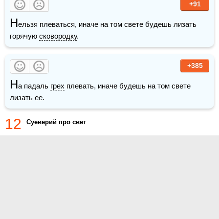
+91
Н
ельзя плеваться, иначе на том свете будешь лизать 
горячую 
сковородку
.
+385
Н
а падаль 
грех
 плевать, иначе будешь на том свете 
лизать ее.
12
Суеверий про свет