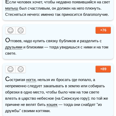
Е
сли человек хочет, чтобы недавно появившийся на свет 
малыш
 был счастливым, он должен на него плюнуть. 
Стесняться нечего: именно так приносится благополучие.
+76
О
тговев, надо купить связку бубликов и разделить с 
друзьями
 и близкими — тогда увидишься с ними и на том 
свете.
+89
С
остригая 
ногти
, нельзя их бросать где попало, а 
непременно следует закапывать в землю или собирать 
обрезки в одно место, чтобы было чем на том свете 
влезть в царство небесное (на Сионскую гору); по той же 
причине не велят бить 
кошек
 — тогда они снабдят "из 
дружбы" своими когтями.