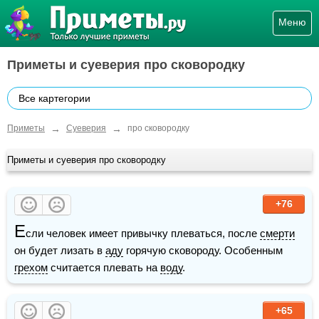
Меню
Приметы и суеверия про сковородку
Все картегории
→
→
Приметы
Суеверия
про сковородку
Приметы и суеверия про сковородку
+76
Е
сли человек имеет привычку плеваться, после 
смерти
он будет лизать в 
аду
 горячую сковороду. Особенным 
грехом
 считается плевать на 
воду
.
+65