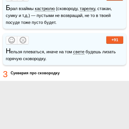
Б
рал взаймы 
кастрюлю
 (сковороду, 
тарелку
, стакан, 
сумку и т.д.) — пустыми не возвращай, не то в твоей 
посуде тоже пусто будет.
+91
Н
ельзя плеваться, иначе на том 
свете
 будешь лизать 
горячую сковородку.
3
Суеверия про сковородку