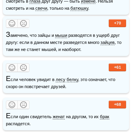
смотреть в 
глаза
 друг другу — быть 
измене
. Нельзя 
смотреть и на 
свечи
, только на 
батюшку
.
+70
З
амечено, что зайцы и 
мыши
 разводятся в ущерб друг 
другу: если в данном месте разведется много 
зайцев
, то 
там же не станет мышей, и наоборот.
+61
Е
сли человек увидит в 
лесу
белку
, это означает, что 
скоро он повстречает друзей. 
+68
Е
сли один свидетель 
женат
 на другом, то их 
брак
распадется.