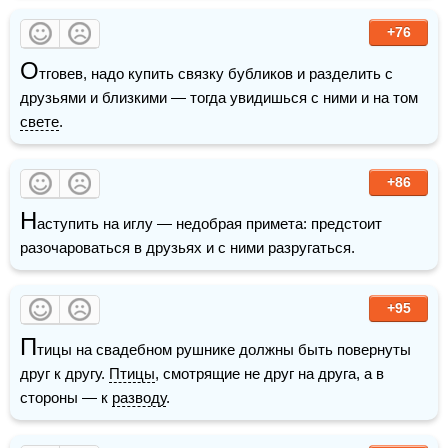
+76
О
тговев, надо купить связку бубликов и разделить с 
друзьями и близкими — тогда увидишься с ними и на том 
свете
.
+86
Н
аступить на иглу — недобрая примета: предстоит 
разочароваться в друзьях и с ними разругаться.
+95
П
тицы на свадебном рушнике должны быть повернуты 
друг к другу. 
Птицы
, смотрящие не друг на друга, а в 
стороны — к 
разводу
.