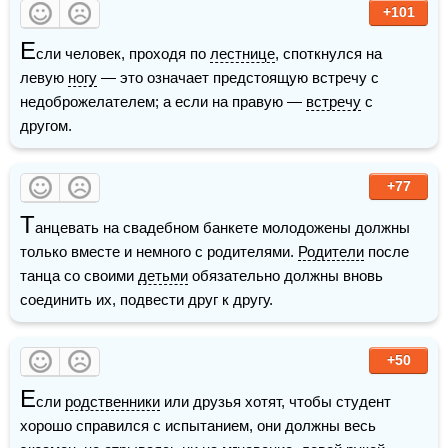
+101
Е
сли человек, проходя по 
лестнице
, споткнулся на 
левую 
ногу
 — это означает предстоящую встречу с 
недоброжелателем; а если на правую — 
встречу
 с 
другом.
+77
Т
анцевать на свадебном банкете молодожены должны 
только вместе и немного с родителями. 
Родители
 после 
танца со своими 
детьми
 обязательно должны вновь 
соединить их, подвести друг к другу.
+50
Е
сли 
родственники
 или друзья хотят, чтобы студент 
хорошо справился с испытанием, они должны весь 