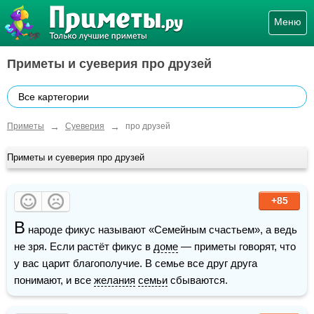
Меню
Приметы и суеверия про друзей
Все картегории
→
→
Приметы
Суеверия
про друзей
Приметы и суеверия про друзей
+85
В
 народе фикус называют «Семейным счастьем», а ведь 
не зря. Если растёт фикус в 
доме
 — приметы говорят, что 
у вас царит благополучие. В семье все друг друга 
понимают, и все 
желания
семьи
 сбываются.