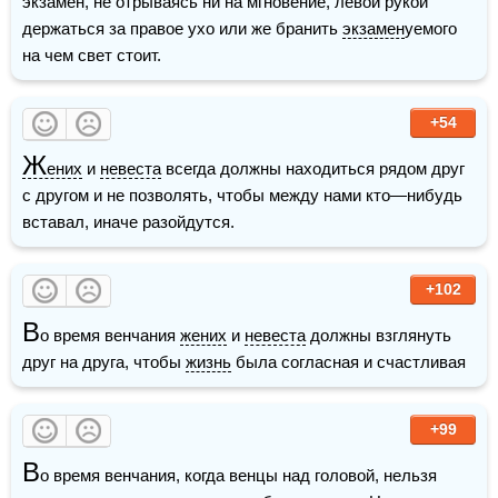
экзамен, не отрываясь ни на мгновение, левой рукой 
держаться за правое ухо или же бранить 
экзамен
уемого 
на чем свет стоит.
+54
Ж
ених
 и 
невеста
 всегда должны находиться рядом друг 
с другом и не позволять, чтобы между нами кто—нибудь 
вставал, иначе разойдутся.
+102
В
о время венчания 
жених
 и 
невеста
 должны взглянуть 
друг на друга, чтобы 
жизнь
 была согласная и счастливая
+99
В
о время венчания, когда венцы над головой, нельзя 