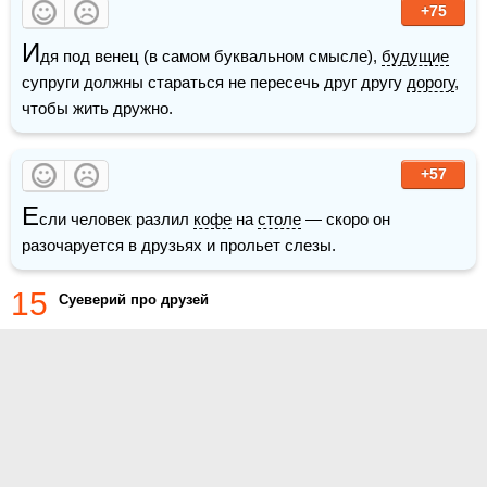
+75
И
дя под венец (в самом буквальном смысле), 
будущие
супруги должны стараться не пересечь друг другу 
дорогу
, 
чтобы жить дружно.
+57
Е
сли человек разлил 
кофе
 на 
столе
 — скоро он 
разочаруется в друзьях и прольет слезы. 
15
Суеверий про друзей