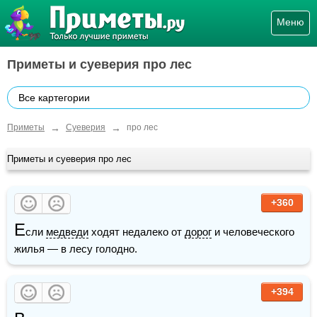
Меню
Приметы и суеверия про лес
Все картегории
→
→
Приметы
Суеверия
про лес
Приметы и суеверия про лес
+360
Е
сли 
медведи
 ходят недалеко от 
дорог
 и человеческого 
жилья — в лесу голодно.
+394