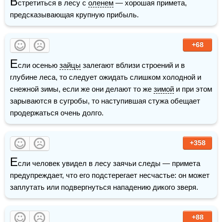
В
стретиться в лесу с 
оленем
 — хорошая примета, 
предсказывающая крупную прибыль.
+68
Е
сли осенью 
зайцы
 залегают вблизи строений и в 
глубине леса, то следует ожидать слишком холодной и 
снежной зимы, если же они делают то же 
зимой
 и при этом 
зарываются в сугробы, то наступившая стужа обещает 
продержаться очень долго.
+358
Е
сли человек увидел в лесу заячьи следы — примета 
предупреждает, что его подстерегает несчастье: он может 
заплутать или подвергнуться нападению дикого зверя.
+88