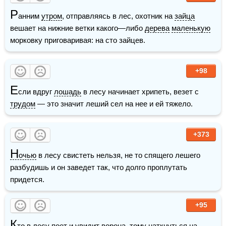
Р
анним 
утром
, отправляясь в лес, охотник на 
зайца
вешает на нижние ветки какого—либо 
дерева
маленькую
морковку приговаривая: на сто зайцев.
+98
Е
сли вдруг 
лошадь
 в лесу начинает хрипеть, везет с 
трудом
 — это значит леший сел на нее и ей тяжело.
+373
Н
очью
 в лесу свистеть нельзя, не то спящего лешего 
разбудишь и он заведет так, что долго проплутать 
придется.
+95
К
то в лесу поет и увидит 
ворона
, тому наткнуться на 