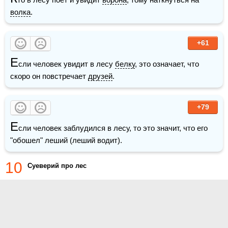
волка
.
+61
Е
сли человек увидит в лесу 
белку
, это означает, что 
скоро он повстречает 
друзей
. 
+79
Е
сли человек заблудился в лесу, то это значит, что его 
"обошел" леший (леший водит).
10
Суеверий про лес