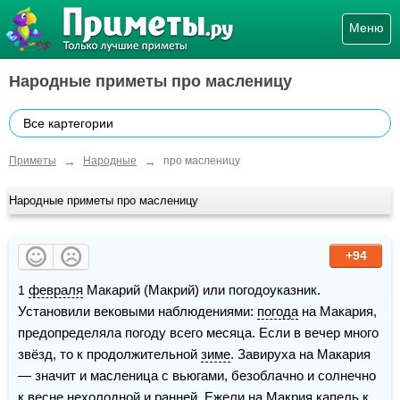
Меню
Народные приметы про масленицу
Все картегории
→
→
Приметы
Народные
про масленицу
Народные приметы про масленицу
+94
1 
февраля
 Макарий (Макрий) или погодоуказник. 
Установили вековыми наблюдениями: 
погода
 на Макария, 
предопределяла погоду всего месяца. Если в вечер много 
звёзд, то к продолжительной 
зиме
. Завируха на Макария 
— значит и масленица с вьюгами, безоблачно и солнечно 
к весне нехолодной и ранней. Ежели на Макрия капель к 