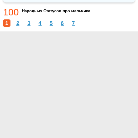
100
Народных Статусов про мальчика
1
2
3
4
5
6
7
О проекте
Контакты
Условия использования
Политика конфиденциальности