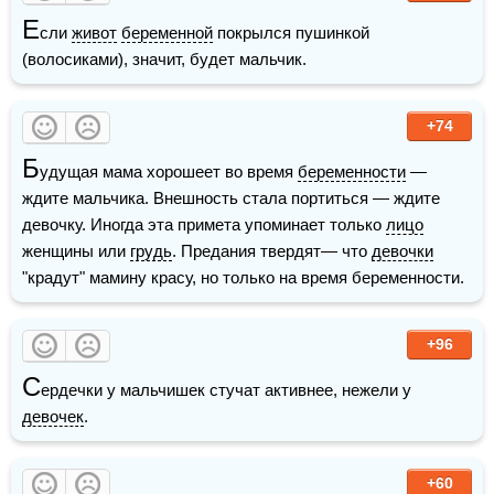
Е
сли 
живот
беременной
 покрылся пушинкой 
(волосиками), значит, будет мальчик. 
+74
Б
удущая мама хорошеет во время 
беременности
 — 
ждите мальчика. Внешность стала портиться — ждите 
девочку. Иногда эта примета упоминает только 
лицо
женщины или 
грудь
. Предания твердят— что 
девочки
"крадут" мамину красу, но только на время беременности.
+96
С
ердечки у мальчишек стучат активнее, нежели у 
девочек
.
+60