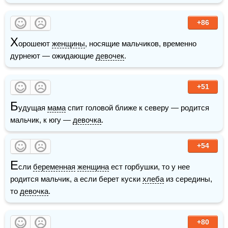
+86
Х
орошеют 
женщины
, носящие мальчиков, временно 
дурнеют — ожидающие 
девочек
.
+51
Б
удущая 
мама
 спит головой ближе к северу — родится 
мальчик, к югу — 
девочка
.
+54
Е
сли 
беременная
женщина
 ест горбушки, то у нее 
родится мальчик, а если берет куски 
хлеба
 из середины, 
то 
девочка
.
+80