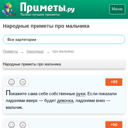
Меню
Народные приметы про мальчика
Все картегории
→
→
Приметы
Народные
про мальчика
Народные приметы про мальчика
+89
П
окажите сама себе собственные 
руки
. Если показали 
ладонями вверх — будет 
девочка
, ладонями вниз — 
мальчик.
+56