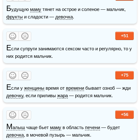
Б
удущую 
маму
 тянет на острое и соленое — мальчик, 
фрукты
 и сладости — 
девочка
.
+51
Е
сли супруги занимаются сексом часто и регулярно, то у 
них родится мальчик.
+75
Е
сли у 
женщины
 время от 
времени
 бывает озноб — жди 
девочку
, если приливы 
жара
 — родится мальчик.
+56
М
алыш
 чаще бьет 
маму
 в область 
печени
 — будет 
девочка
, в мочевой пузырь — мальчик.