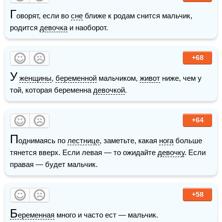
Г
оворят, если во 
сне
 ближе к родам снится мальчик, 
родится 
девочка
 и наоборот.
+68
У
женщины
, 
беременной
 мальчиком, 
живот
 ниже, чем у 
той, которая беременна 
девочкой
.
+64
П
однимаясь по 
лестнице
, заметьте, какая 
нога
 больше 
тянется вверх. Если левая — то ожидайте 
девочку
. Если 
правая — будет мальчик.
+58
Б
еременная
 много и часто ест — мальчик.