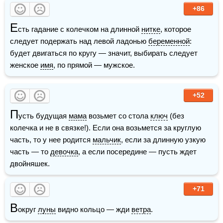
+86
Е
сть гадание с колечком на длинной 
нитке
, которое 
следует подержать над левой ладонью 
беременной
: 
будет двигаться по кругу — значит, выбирать следует 
женское 
имя
, по прямой — мужское.
+52
П
усть будущая 
мама
 возьмет со стола 
ключ
 (без 
колечка и не в связке!). Если она возьмется за круглую 
часть, то у нее родится 
мальчик
, если за длинную узкую 
часть — то 
девочка
, а если посередине — пусть ждет 
двойняшек.
+71
В
округ 
луны
 видно кольцо — жди 
ветра
.