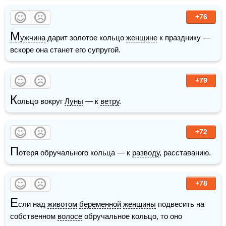
+76
М
ужчина
 дарит золотое кольцо 
женщине
 к празднику — 
вскоре она станет его супругой.
+79
К
ольцо вокруг 
Луны
 — к 
ветру
.
+72
П
отеря обручального кольца — к 
разводу
, расставанию.
+78
Е
сли над 
животом
беременной
женщины
 подвесить на 
собственном 
волосе
 обручальное кольцо, то оно 