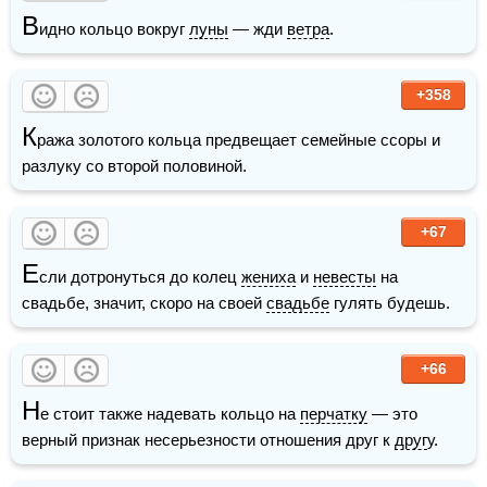
В
идно кольцо вокруг 
луны
 — жди 
ветра
.
+358
К
ража золотого кольца предвещает семейные ссоры и 
разлуку со второй половиной.
+67
Е
сли дотронуться до колец 
жениха
 и 
невесты
 на 
свадьбе, значит, скоро на своей 
свадьбе
 гулять будешь.
+66
Н
е стоит также надевать кольцо на 
перчатку
 — это 
верный признак несерьезности отношения друг к 
друг
у.