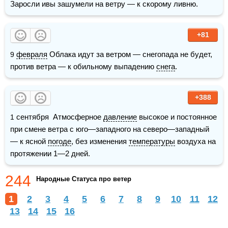
Заросли ивы зашумели на ветру — к скорому ливню. 
+81
9 
февраля
 Облака идут за ветром — снегопада не будет, 
против ветра — к обильному выпадению 
снега
.
+388
1 сентября  Атмосферное 
давление
 высокое и постоянное 
при смене ветра с юго—западного на северо—западный 
— к ясной 
погоде
, без изменения 
температуры
 воздуха на 
протяжении 1—2 дней.
244
Народные Статуса про ветер
1
2
3
4
5
6
7
8
9
10
11
12
13
14
15
16