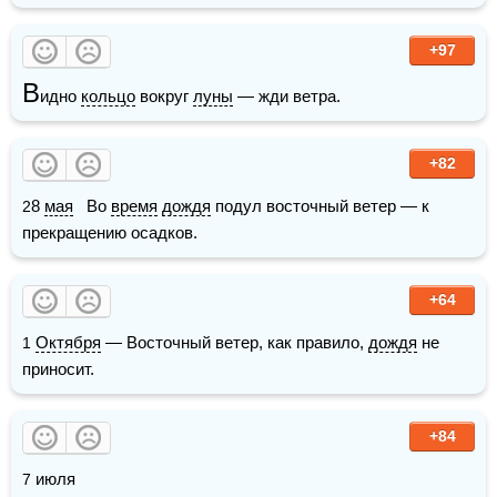
+97
В
идно 
кольцо
 вокруг 
луны
 — жди ветра.
+82
28 
мая
   Во 
время
дождя
 подул восточный ветер — к 
прекращению осадков.
+64
1 
Октября
 — Восточный ветер, как правило, 
дождя
 не 
приносит.
+84
7 июля 
