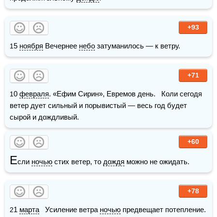
+93
15 
ноября
 Вечернее 
небо
 затуманилось — к ветру.
+71
10 
февраля
. «Ефим Сирин», Евремов день.   Коли сегодя 
ветер дует сильный и порывистый — весь год будет 
сырой и дождливый.
+60
Е
сли 
ночью
 стих ветер, то 
дождя
 можно не ожидать.
+78
21 
марта
   Усиление ветра 
ночью
 предвещает потепление.