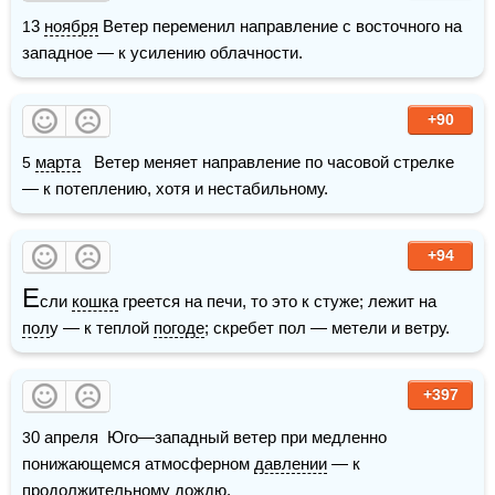
13 
ноября
 Ветер переменил направление с восточного на 
западное — к усилению облачности.
+90
5 
марта
   Ветер меняет направление по часовой стрелке 
— к потеплению, хотя и нестабильному.
+94
Е
сли 
кошка
 греется на печи, то это к стуже; лежит на 
пол
у — к теплой 
погоде
; скребет пол — метели и ветру.
+397
30 апреля  Юго—западный ветер при медленно 
понижающемся атмосферном 
давлении
 — к 
продолжительному 
дождю
.