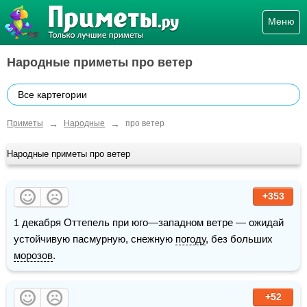
Меню
Народные приметы про ветер
Все картегории
→
→
Приметы
Народные
про ветер
Народные приметы про ветер
+353
1 декабря Оттепель при юго—западном ветре — ожидай 
устойчивую пасмурную, снежную 
погоду
, без больших 
морозов
.
+52