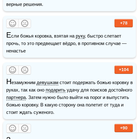
верные решения.
+78
Е
сли божья коровка, взятая на 
руку
, быстро слетает 
прочь, то это предвещает вёдро, в противном случае — 
ненастье
+104
Н
езамужним 
девушкам
 стоит подержать божью коровку в 
руках, так как оно 
подарить
 удачу для поисков достойного 
партнера
. Затем нужно было выйти на порог и выпустить 
божью коровку. В какую сторону она полетит от туда и 
стоит ждать суженого.
+90