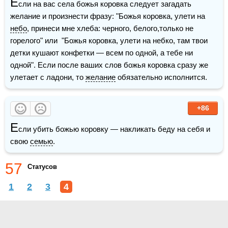
Е
сли на вас села божья коровка следует загадать 
желание и произнести фразу: "Божья коровка, улети на 
небо
, принеси мне хлеба: черного, белого,только не 
горелого" или  "Божья коровка, улети на небко, там твои 
детки кушают конфетки — всем по одной, а тебе ни 
одной". Если после ваших слов божья коровка сразу же 
улетает с ладони, то 
желание
 обязательно исполнится.
+86
Е
сли убить божью коровку — накликать беду на себя и 
свою 
семью
.
57
Статусов
1
2
3
4