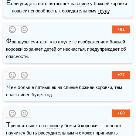
Е
сли увидеть пять пятнышек на 
спине
 у божьей коровки 
— повысит способность к созидательному 
труду
.
+81
Ф
ранцузы считают, что амулет с изображением божьей 
коровки охраняет 
детей
 от несчастья, предупреждает об 
опасности.
+77
Ч
ем больше пятнышек на спинке божьей коровки, тем 
счастливее будет год.
+60
Т
ри пьятнышка на 
спине
 у божьей коровки — человек 
научится быть рассудительным и сможет принимать 