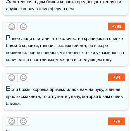
З
алетевшая в 
дом
 божья коровка предвещает теплую и 
дружественную атмосферу в нём. 
+389
Р
анее люди считали, что количество крапинок на спинке 
божьей коровки, говорит сколько ей лет, но вскоре 
появилось новое поверье, что чёрные точки указывают на 
+84
Е
сли божья коровка приземлилась вам на 
руку
, а вы ее 
просто смахнете, то отпугнете 
удачу
, которая к вам очень 
близка.
+76