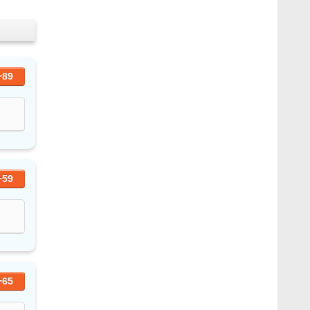
+89
+59
+65