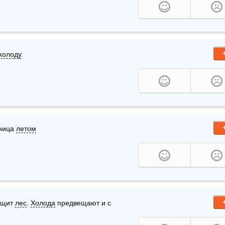
холоду
.
ница 
летом
ещит 
лес
. 
Холода
 предвещают и с 