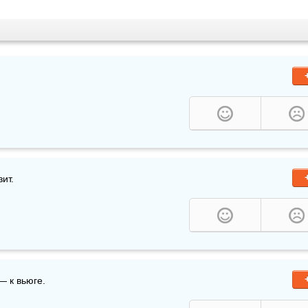
зит.
— к вьюге.