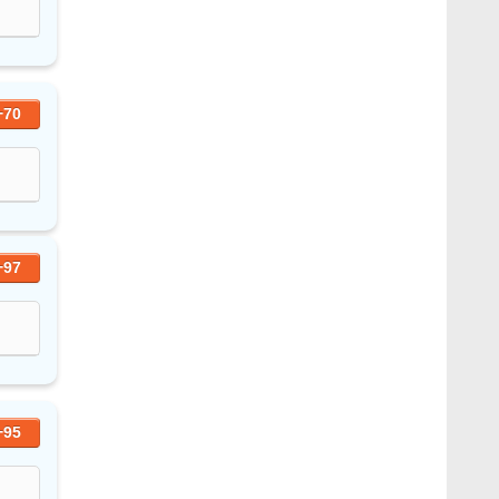
+70
+97
+95