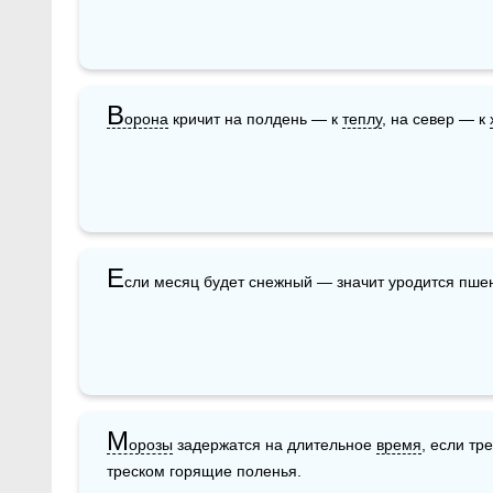
В
орона
 кричит на полдень — к 
теплу
, на север — к 
Е
сли месяц будет снежный — значит уродится пше
М
орозы
 задержатся на длительное 
время
, если тр
треском горящие поленья.