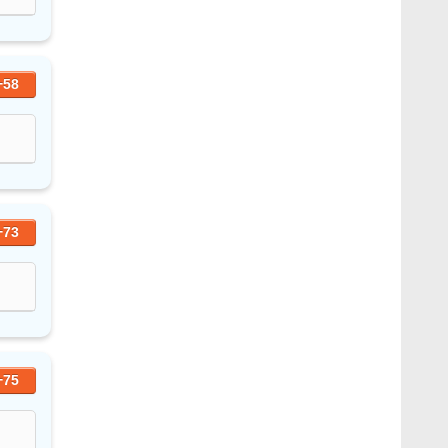
+58
+73
+75