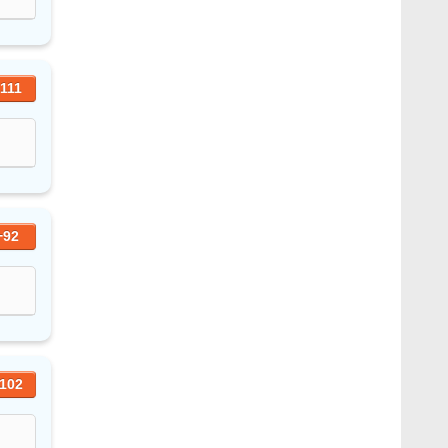
111
+92
102