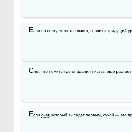
Е
сли по 
снегу
 стелется вьюга, значит и грядущий 
у
С
нег
, что ложится до опадания листвы еще растает.
Е
сли 
снег
, который выпадет первым, сухой — это пр