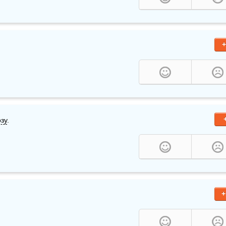
+
зу
.
+