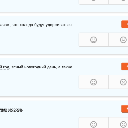
начает, что 
холода
 будут удерживаться 
й год
, ясный новогодний день, а также 
очью
мороза
.