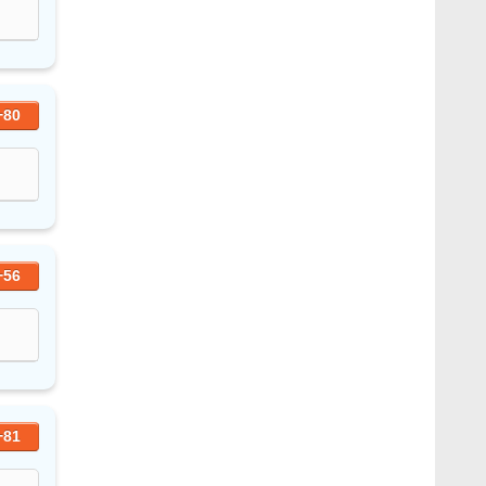
+80
+56
+81