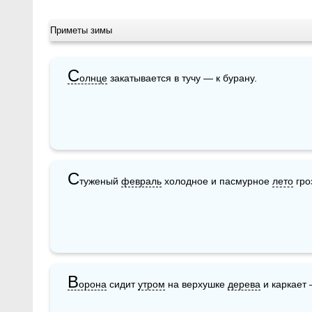
Приметы зимы
С
олнце
 закатывается в тучу — к бурану.
С
туженый 
февраль
 холодное и пасмурное 
лето
 гро
В
орона
 сидит 
утром
 на верхушке 
дерева
 и каркает 