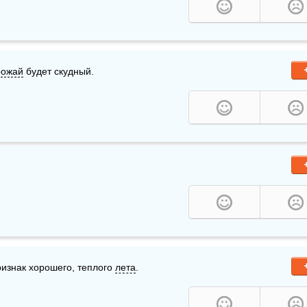
рожай
 будет скудный.
изнак хорошего, теплого 
лета
. 