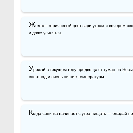
Ж
елто—коричневый цвет зари 
утром
 и 
вечером
 оз
и даже усилятся.
У
рожай
 в текущем году предвещают 
туман
 на 
Новы
снегопад и очень низкие 
температуры
. 
К
огда синичка начинает с 
утра
 пищать — ожидай 
н