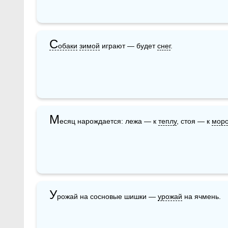
С
обаки
зимой
 играют — будет 
снег
.
М
есяц нарождается: лежа — к 
теплу
, стоя — к 
моро
У
рожай на сосновые шишки — 
урожай
 на ячмень.