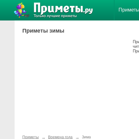
Примет
Приметы зимы
При
чит
Пр
→
→
Приметы
Времена года
Зима