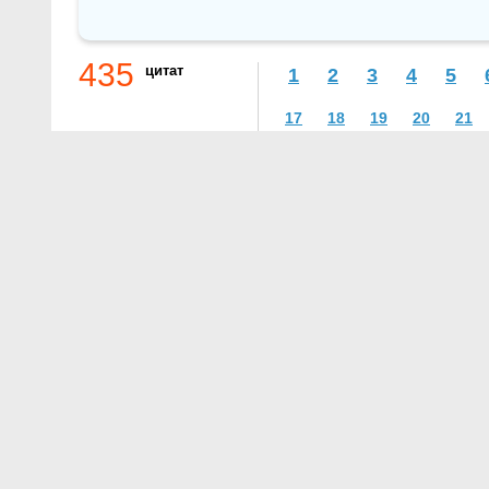
435
цитат
1
2
3
4
5
17
18
19
20
21
О проекте