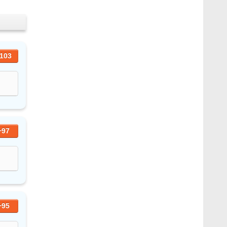
103
+97
+95