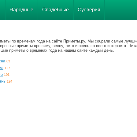
ы
Народные
Свадебные
Суеверия
иметы по временам года на сайте Приметы.ру. Мы собрали самые лучши
ересные приметы про зиму, весну, лето и осень со всего интернета. Чит
чшие приметы о временах года на нашем сайте каждый день.
сна
83
ма
127
то
101
ень
124