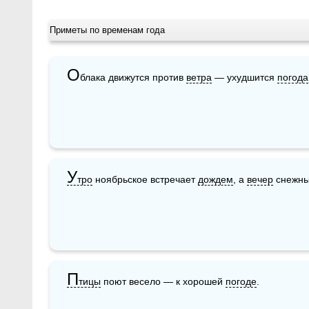
Приметы по временам года
О
блака движутся против 
ветра
 — ухудшится 
погода
У
тро
 ноябрьское встречает 
дождем
, а 
вечер
 снежн
П
тицы
 поют весело — к хорошей 
погоде
.