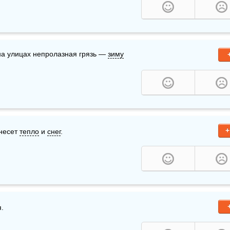
 на улицах непролазная грязь — 
зиму
+
несет 
тепло
 и 
снег
.
.