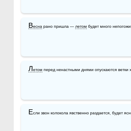
В
есна
 рано пришла — 
летом
 будет много непогожи
Л
етом
 перед ненастными днями опускаются ветки 
Е
сли звон колокола явственно раздается, будет ясн