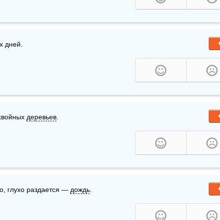
х дней.
хвойных 
деревьев
. 
о, глухо раздается — 
дождь
.