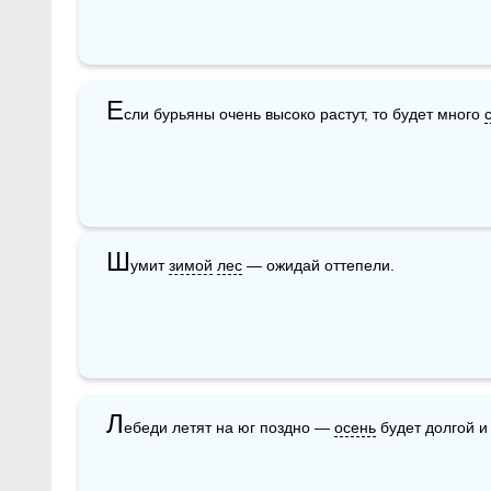
Е
сли бурьяны очень высоко растут, то будет много 
Ш
умит 
зимой
лес
 — ожидай оттепели.
Л
ебеди летят на юг поздно — 
осень
 будет долгой и