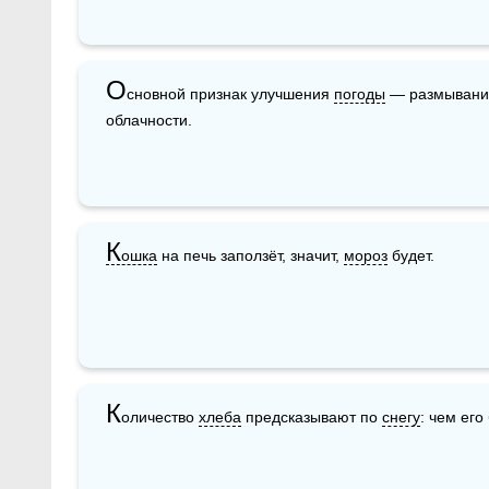
О
сновной признак улучшения 
погоды
 — размывани
облачности.
К
ошка
 на печь заползёт, значит, 
мороз
 будет.
К
оличество 
хлеба
 предсказывают по 
снегу
: чем его