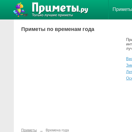
Примет
Приметы по временам года
Пр
инт
лу
Ве
Зи
Ле
Ос
→
Приметы
Времена года