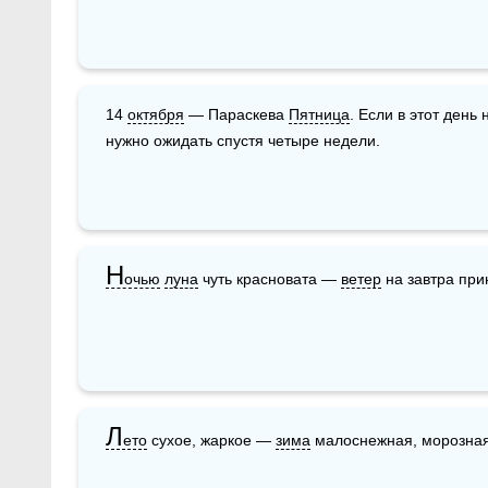
14 
октября
 — Параскева 
Пятница
. Если в этот день
нужно ожидать спустя четыре недели.
Н
очью
луна
 чуть красновата — 
ветер
 на завтра при
Л
ето
 сухое, жаркое — 
зима
 малоснежная, морозная