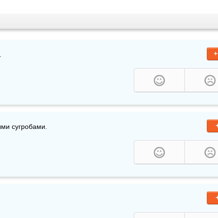
+
.
ыми сугробами.