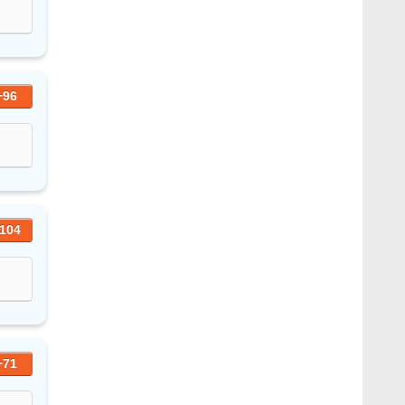
+96
104
+71