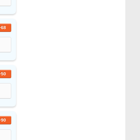
+68
+50
+90