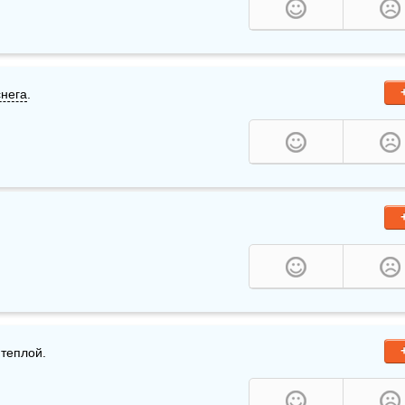
снега
. 
 теплой.