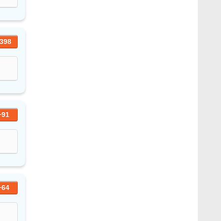
398
+91
+64