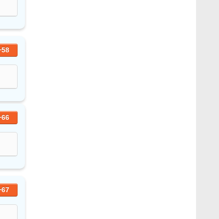
+58
+66
+67