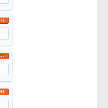
+82
+72
+51