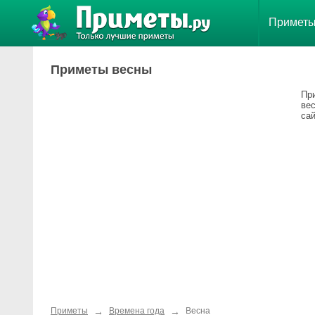
Примет
Приметы весны
Пр
ве
сай
→
→
Приметы
Времена года
Весна