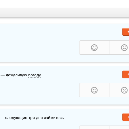
я — дождливую 
погоду
.
 — следующие три дня займитесь 