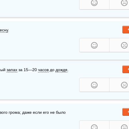
есну
.
ный 
запах
 за 15—20 
часов
 до 
дождя
.
вого грома; даже если его не было 