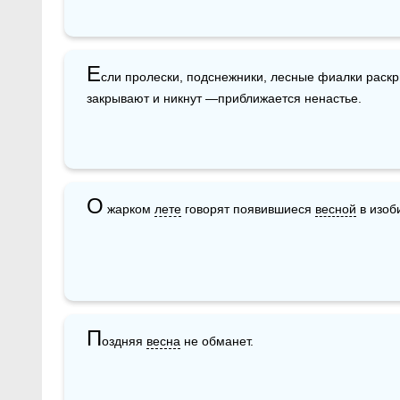
Е
сли пролески, подснежники, лесные фиалки раскр
закрывают и никнут —приближается ненастье.
О
 жарком 
лете
 говорят появившиеся 
весной
 в изоб
П
оздняя 
весна
 не обманет.