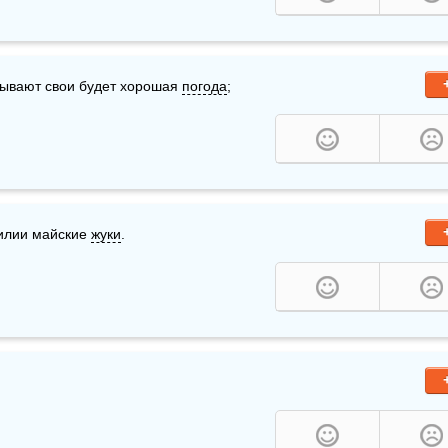
ывают свои будет хорошая 
погода
; 
илии майские 
жуки
.