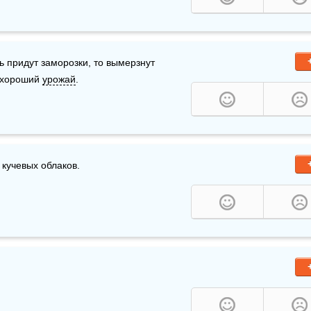
вь придут заморозки, то вымерзнут 
 хороший 
урожай
.
кучевых облаков.