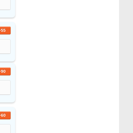
+55
+90
+60