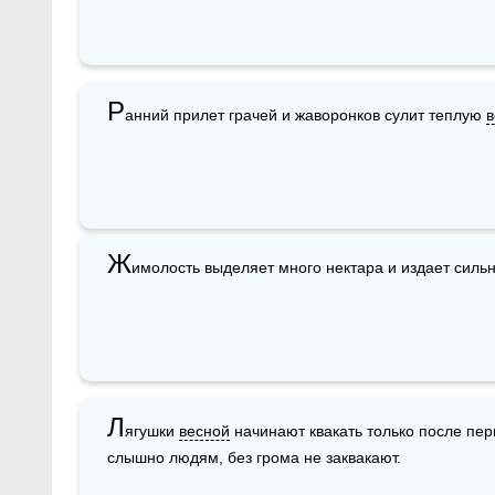
Р
анний прилет грачей и жаворонков сулит теплую 
в
Ж
имолость выделяет много нектара и издает силь
Л
ягушки 
весной
 начинают квакать только после пер
слышно людям, без грома не заквакают.