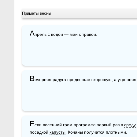
Приметы весны
А
прель с 
водой
 — 
май
 с 
травой
.
В
ечерняя радуга предвещает хорошую, а утрення
Е
сли весенний гром прогремел первый раз в 
среду
посадкой 
капусты
. Кочаны получатся плотными.