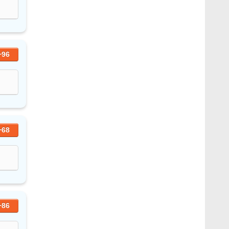
+96
+68
+86