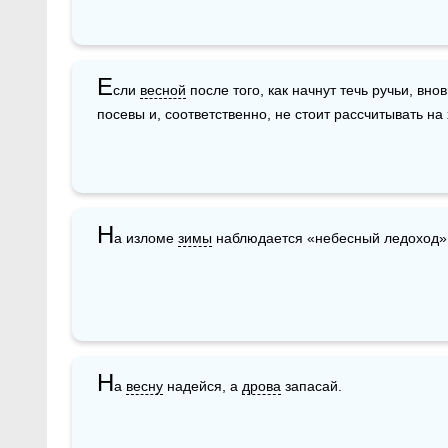
Е
сли 
весной
 после того, как начнут течь ручьи, вно
посевы и, соответственно, не стоит рассчитывать на
Н
а изломе 
зимы
 наблюдается «небесный ледоход» 
Н
а 
весну
 надейся, а 
дрова
 запасай.