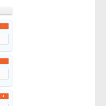
+65
+95
+61