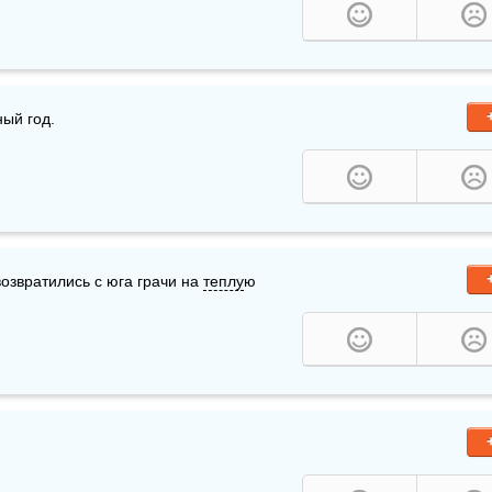
ый год.
озвратились с юга грачи на 
теплу
ю 