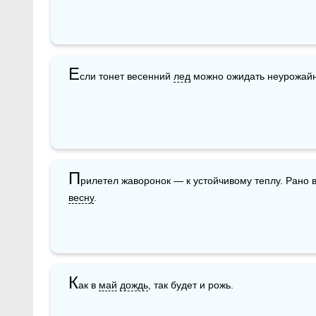
Е
сли тонет весенний 
лед
 можно ожидать неурожайн
П
рилетел жаворонок — к устойчивому теплу. Рано в
весну
.
К
ак в 
май
дождь
, так будет и рожь.