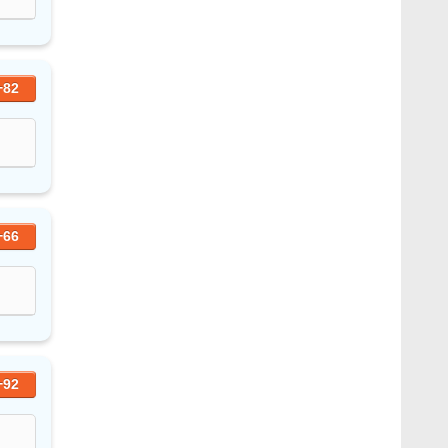
+82
+66
+92