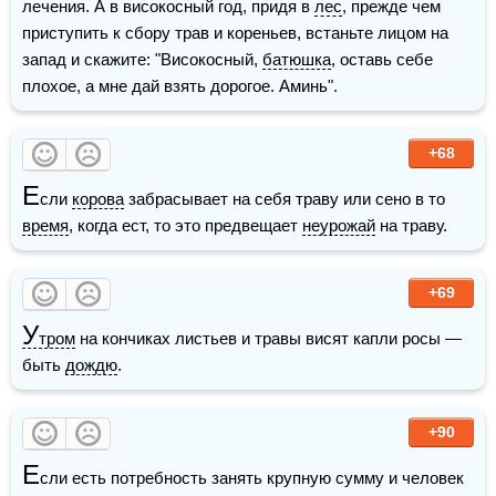
лечения. А в високосный год, придя в 
лес
, прежде чем 
приступить к сбору трав и кореньев, встаньте лицом на 
запад и скажите: "Високосный, 
батюшка
, оставь себе 
плохое, а мне дай взять дорогое. Аминь".
+68
Е
сли 
корова
 забрасывает на себя траву или сено в то 
время
, когда ест, то это предвещает 
неурожай
 на траву.
+69
У
тром
 на кончиках листьев и травы висят капли росы — 
быть 
дождю
.
+90
Е
сли есть потребность занять крупную сумму и человек 