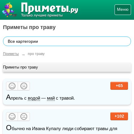
Меню
Приметы про траву
Все картегории
→
Приметы
про траву
Приметы про траву
+65
А
прель с 
водой
 — 
май
 с травой.
+102
О
бычно на Ивана Купалу люди собирают травы для 