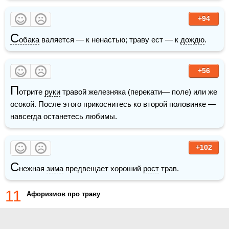
+94
С
обака
 валяется — к ненастью; траву ест — к 
дождю
.
+56
П
отрите 
руки
 травой железняка (перекати— поле) или же 
осокой. После этого прикоснитесь ко второй половинке — 
навсегда останетесь любимы.
+102
С
нежная 
зима
 предвещает хороший 
рост
 трав.
11
Афоризмов про траву