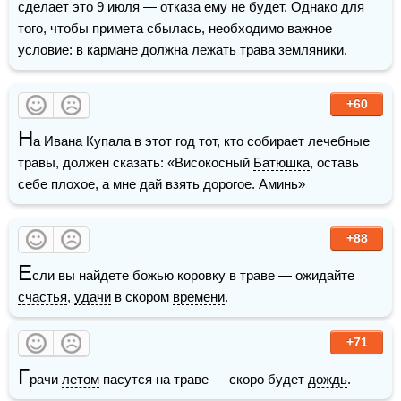
сделает это 9 июля — отказа ему не будет. Однако для 
того, чтобы примета сбылась, необходимо важное 
условие: в кармане должна лежать трава земляники.
+60
Н
а Ивана Купала в этот год тот, кто собирает лечебные 
травы, должен сказать: «Високосный 
Батюшка
, оставь 
себе плохое, а мне дай взять дорогое. Аминь»
+88
Е
сли вы найдете божью коровку в траве — ожидайте 
счастья
, 
удачи
 в скором 
времени
.
+71
Г
рачи 
летом
 пасутся на траве — скоро будет 
дождь
.