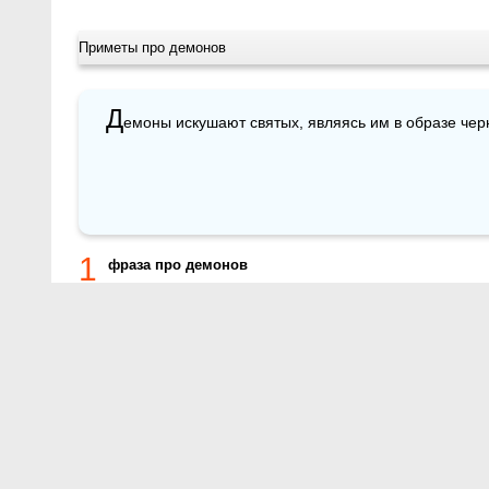
Приметы про демонов
Д
емоны искушают святых, являясь им в образе чер
1
фраза про демонов