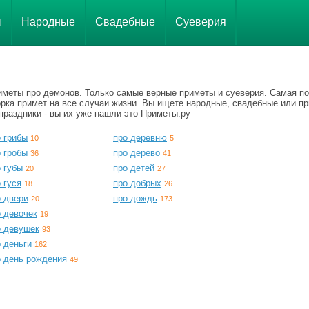
ы
Народные
Свадебные
Суеверия
иметы про демонов. Только самые верные приметы и суеверия. Самая п
орка примет на все случаи жизни. Вы ищете народные, свадебные или п
праздники - вы их уже нашли это Приметы.ру
 грибы
про деревню
10
5
 гробы
про дерево
36
41
 губы
про детей
20
27
 гуся
про добрых
18
26
о двери
про дождь
20
173
о девочек
19
о девушек
93
 деньги
162
о день рождения
49