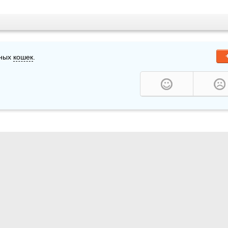
ных 
кошек
.