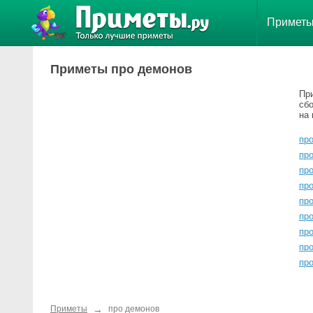
Примет
Приметы про демонов
Пр
сб
на 
про
про
про
про
пр
пр
пр
про
пр
→
Приметы
про демонов