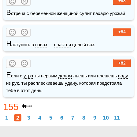
+88
В
стреча
 с 
беременной
женщиной
 сулит пахарю 
урожай
+84
Н
аступить в 
навоз
 — 
счастья
 целый воз.
+82
Е
сли с 
утра
 ты первым 
делом
 льешь или плещешь 
воду
из 
рук
, ты расплескиваешь 
удачу
, которая предстояла 
тебе в этот день.
155
фраз
1
2
3
4
5
6
7
8
9
10
11