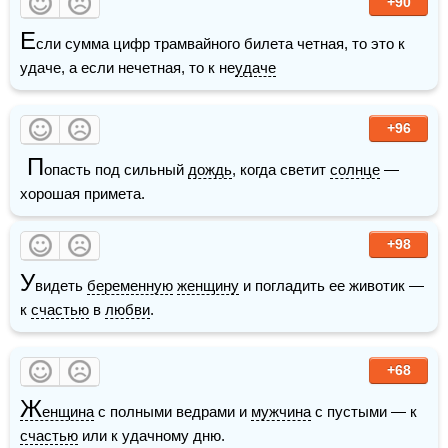
+90
Е
сли сумма цифр трамвайного билета четная, то это к 
удаче, а если нечетная, то к не
удаче
+96
 П
опасть под сильный 
дождь
, когда светит 
солнце
 — 
хорошая примета.
+98
У
видеть 
беременную
женщину
 и погладить ее животик — 
к 
счастью
 в 
любви
.
+68
Ж
енщина
 с полными ведрами и 
мужчина
 с пустыми — к 
счастью
 или к удачному дню.