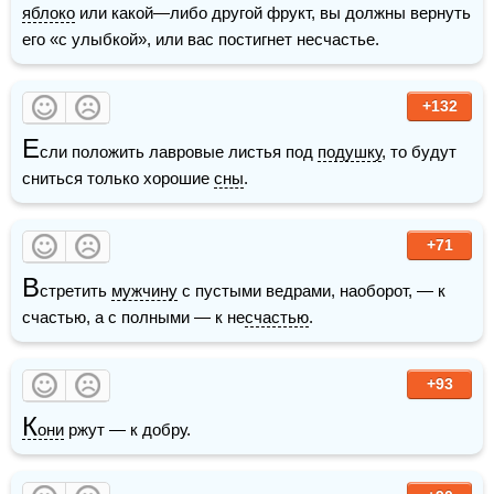
яблоко
 или какой—либо другой фрукт, вы должны вернуть 
его «с улыбкой», или вас постигнет несчастье.
+132
Е
сли положить лавровые листья под 
подушку
, то будут 
сниться только хорошие 
сны
.
+71
В
стретить 
мужчину
 с пустыми ведрами, наоборот, — к 
счастью, а с полными — к не
счастью
.
+93
К
они
 ржут — к добру.