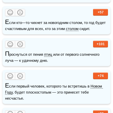
+57
Е
сли кто—то чихнет за новогодним столом, то год будет 
счастливым для всех, кто за этим 
столом
 сидит.
+101
П
роснуться от пения 
птиц
 или от первого солнечного 
луча — к удачному дню.
+74
Е
сли первый человек, которого ты встретишь в 
Новом 
Году
, будет плоскостопым — это принесет тебе 
несчастье.