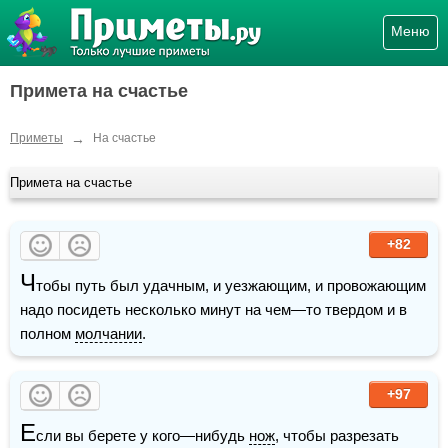
Меню
Примета на счастье
→
Приметы
На счастье
Примета на счастье
+82
Ч
тобы путь был удачным, и уезжающим, и провожающим 
надо посидеть несколько минут на чем—то твердом и в 
полном 
молчании
.
+97
Е
сли вы берете у кого—нибудь 
нож
, чтобы разрезать 