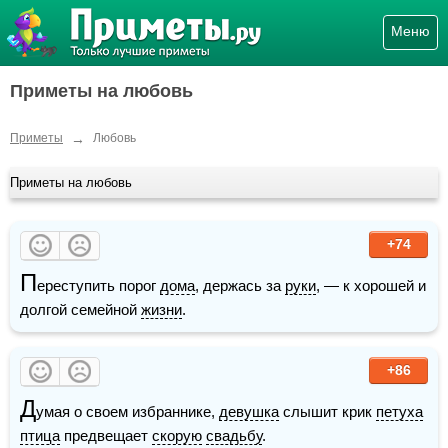
Меню
Приметы на любовь
→
Приметы
Любовь
Приметы на любовь
+74
П
ереступить порог 
дома
, держась за 
руки
, — к хорошей и 
долгой семейной 
жизни
.
+86
Д
умая о своем избраннике, 
девушка
 слышит крик 
петуха
птица
 предвещает 
скорую
свадьбу
.