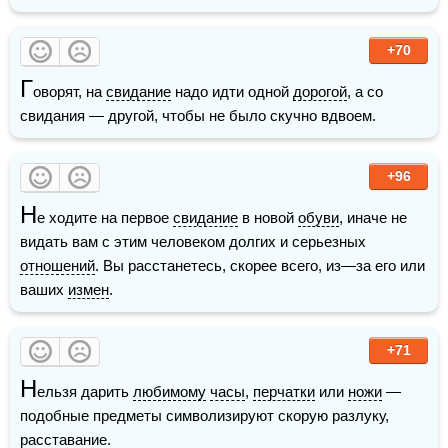
+70
Г
оворят, на 
свидание
 надо идти одной 
дорогой
, а со 
свидания — другой, чтобы не было скучно вдвоем.
+96
Н
е ходите на первое 
свидание
 в новой 
обуви
, иначе не 
видать вам с этим человеком долгих и серьезных 
отношений
. Вы расстанетесь, скорее всего, из—за его или 
ваших 
измен
.
+71
Н
ельзя дарить 
любимому
часы
, 
перчатки
 или 
ножи
 — 
подобные предметы символизируют скорую разлуку, 
расставание.