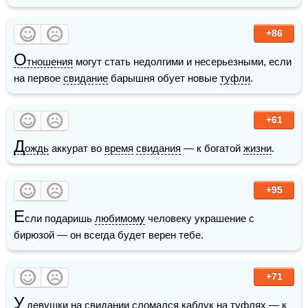
+86
О
тношения
 могут стать недолгими и несерьезными, если 
на первое 
свидание
 барышня обует новые 
туфли
.
+61
Д
ождь
 аккурат во 
время
свидания
 — к богатой 
жизни
.
+95
Е
сли подаришь 
любимому
 человеку украшение с 
бирюзой — он всегда будет верен тебе.
+71
У
девушки
 на 
свидании
 сломался 
каблук
 на 
туфлях
 — к 