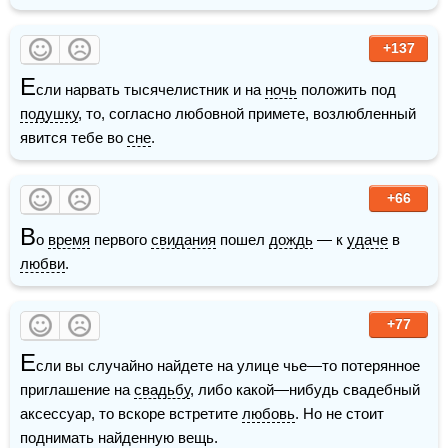
+137
Е
сли нарвать тысячелистник и на 
ночь
 положить под 
подушку
, то, согласно любовной примете, возлюбленный 
явится тебе во 
сне
.
+66
В
о 
время
 первого 
свидания
 пошел 
дождь
 — к 
удаче
 в 
любви
.
+77
Е
сли вы случайно найдете на улице чье—то потерянное 
приглашение на 
свадьбу
, либо какой—нибудь свадебный 
аксессуар, то вскоре встретите 
любовь
. Но не стоит 
поднимать найденную вещь.