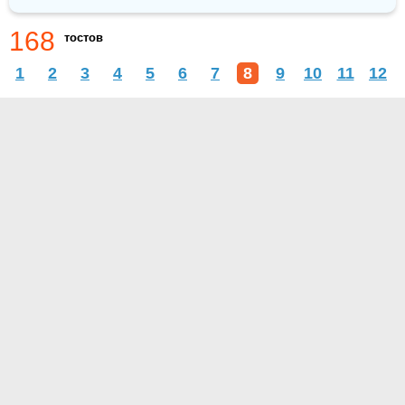
168
тостов
1
2
3
4
5
6
7
8
9
10
11
12
О проекте
Контакты
Условия использования
Политика конфиденциальности