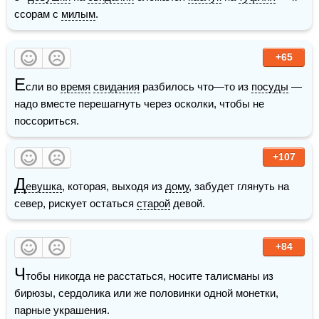
ссорам с 
милым
.
+65
Е
сли во 
время
свидания
 разбилось что—то из 
посуды
 — 
надо вместе перешагнуть через осколки, чтобы не 
поссориться.
+107
Д
евушка
, которая, выходя из 
дому
, забудет глянуть на 
север, рискует остаться 
старой
 девой. 
+84
Ч
тобы никогда не расстаться, носите талисманы из 
бирюзы, сердолика или же половинки одной монетки, 
парные украшения.