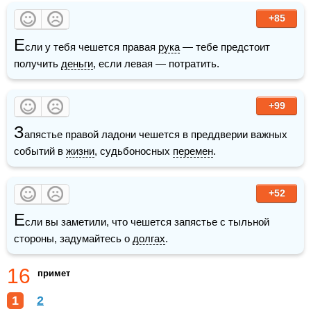
+85
Е
сли у тебя чешется правая 
рука
 — тебе предстоит 
получить 
деньги
, если левая — потратить.
+99
З
апястье правой ладони чешется в преддверии важных 
событий в 
жизни
, судьбоносных 
перемен
. 
+52
Е
сли вы заметили, что чешется запястье с тыльной 
стороны, задумайтесь о 
долгах
.
16
примет
1
2