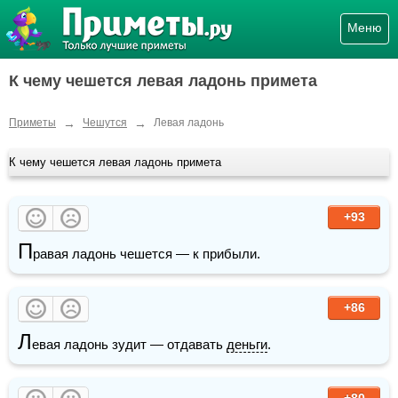
Меню
К чему чешется левая ладонь примета
→
→
Приметы
Чешутся
Левая ладонь
К чему чешется левая ладонь примета
+93
П
равая ладонь чешется — к прибыли.
+86
Л
евая ладонь зудит — отдавать 
деньги
.
+80