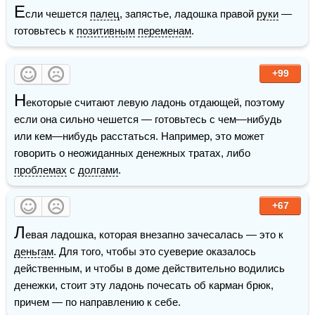
Е
сли чешется 
палец
, запястье, ладошка правой 
руки
 — 
готовьтесь к 
позитивным
переменам
.
+99
Н
екоторые считают левую ладонь отдающей, поэтому 
если она сильно чешется — готовьтесь с чем—нибудь 
или кем—нибудь расстаться. Например, это может 
говорить о неожиданных денежных тратах, либо 
проблемах
 с 
долгами
.
+67
Л
евая ладошка, которая внезапно зачесалась — это к 
деньгам
. Для того, чтобы это суеверие оказалось 
действенным, и чтобы в доме действительно водились 
денежки, стоит эту ладонь почесать об карман брюк, 
причем — по направлению к себе.