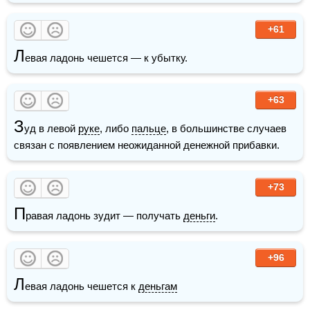
+61
Л
евая ладонь чешется — к убытку.
+63
З
уд в левой 
руке
, либо 
пальце
, в большинстве случаев 
связан с появлением неожиданной денежной прибавки. 
+73
П
равая ладонь зудит — получать 
деньги
.
+96
Л
евая ладонь чешется к 
деньгам