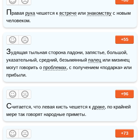
П
равая 
рука
 чешется к 
встрече
 или 
знакомству
 с новым 
человеком.
+55
З
удящая тыльная сторона ладони, запястье, большой, 
указательный, средний, безымянный 
палец
 или мизинец 
могут говорить о 
проблемах
, с получением «подарка» или 
прибыли.
+96
С
читается, что левая кисть чешется к 
драке
, по крайней 
мере так говорят народные приметы.
+73