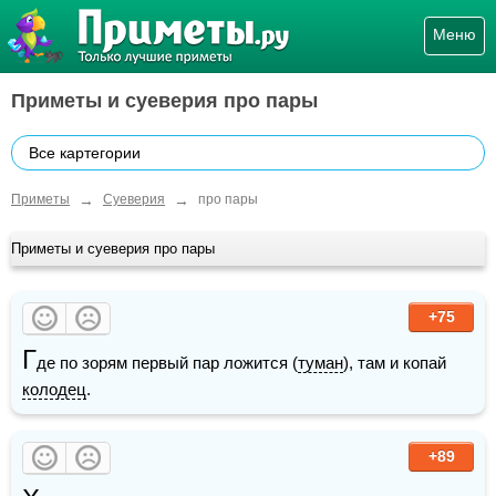
Меню
Приметы и суеверия про пары
Все картегории
→
→
Приметы
Суеверия
про пары
Приметы и суеверия про пары
+75
Г
де по зорям первый пар ложится (
туман
), там и копай 
колодец
.
+89