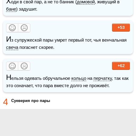
Х
оди в свой пар, а не то банник (
домовой
, живущий в 
бане
) задушит.
+53
И
з супружеской пары умрет первый тот, чья венчальная 
свеча
 погаснет скорее.
+62
Н
ельзя одевать обручальное 
кольцо
 на 
перчатку
, так как 
это означает, что пара вместе долго не проживёт.
4
Суеверия про пары