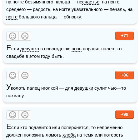
на ногте безымянного пальца — не
счастье
, на ногте 
среднего — 
радость
, на ногте указательного — печаль, на 
ногте
 большого пальца — обновку.
+71
Е
сли 
девушка
 в новогоднюю 
ночь
 поранит палец, то 
свадьбе
 в этом году быть.
+86
У
колоть палец иголкой — для 
девушки
 сулит чью—то 
похвалу.
+98
Е
сли кто подавится или поперхнется, то непременно 
должен положить ломоть 
хлеба
 на темя или потереть 