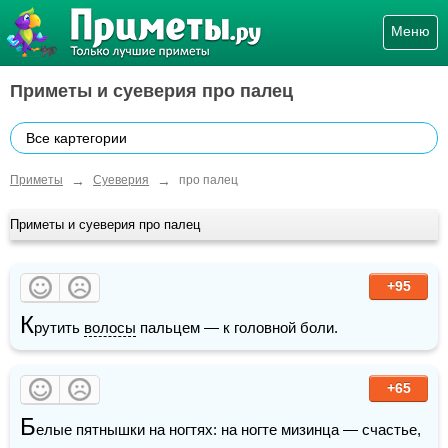
Меню
Приметы и суеверия про палец
Все картегории
→
→
Приметы
Суеверия
про палец
Приметы и суеверия про палец
+95
К
рутить 
волосы
 пальцем — к головной боли.
+65
Б
елые пятнышки на ногтях: на ногте мизинца — счастье, 