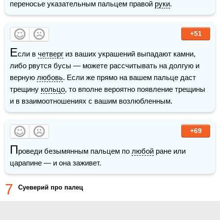
переносье указательным пальцем правой 
руки
.
+51
Е
сли в 
четверг
 из ваших украшений выпадают камни, 
либо рвутся бусы — можете рассчитывать на долгую и 
верную 
любовь
. Если же прямо на вашем пальце даст 
трещину 
кольцо
, то вполне вероятно появление трещины 
и в взаимоотношениях с вашим возлюбленным.
+69
П
роведи безымянным пальцем по 
любой
 ране или 
царапине — и она заживет.
7
Суеверий про палец