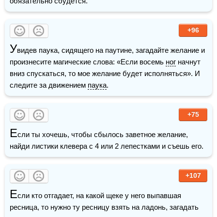
обязательно сбудется.
+96
У
видев паука, сидящего на паутине, загадайте желание и 
произнесите магические слова: «Если восемь 
ног
 начнут 
вниз спускаться, то мое желание будет исполняться». И 
следите за движением 
паука
.
+75
Е
сли ты хочешь, чтобы сбылось заветное желание, 
найди листики клевера с 4 или 2 лепестками и съешь его.
+107
Е
сли кто отгадает, на какой щеке у него выпавшая 
ресница, то нужно ту ресницу взять на ладонь, загадать 