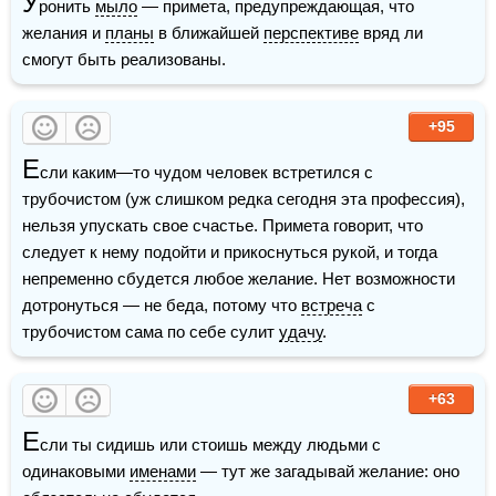
У
ронить 
мыло
 — примета, предупреждающая, что 
желания и 
планы
 в ближайшей 
перспективе
 вряд ли 
смогут быть реализованы.
+95
Е
сли каким—то чудом человек встретился с 
трубочистом (уж слишком редка сегодня эта профессия), 
нельзя упускать свое счастье. Примета говорит, что 
следует к нему подойти и прикоснуться рукой, и тогда 
непременно сбудется любое желание. Нет возможности 
дотронуться — не беда, потому что 
встреча
 с 
трубочистом сама по себе сулит 
удачу
. 
+63
Е
сли ты сидишь или стоишь между людьми с 
одинаковыми 
именами
 — тут же загадывай желание: оно 