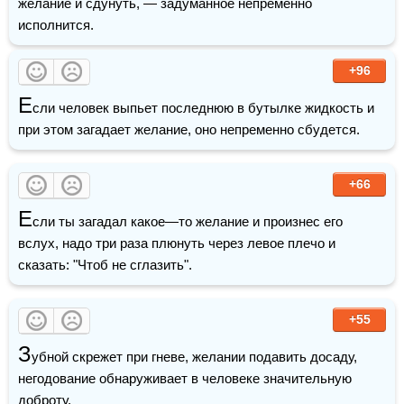
желание и сдунуть, — задуманное непременно 
исполнится.
+96
Е
сли человек выпьет последнюю в бутылке жидкость и 
при этом загадает желание, оно непременно сбудется.
+66
Е
сли ты загадал какое—то желание и произнес его 
вслух, надо три раза плюнуть через левое плечо и 
сказать: "Чтоб не сглазить".
+55
З
убной скрежет при гневе, желании подавить досаду, 
негодование обнаруживает в человеке значительную 
доброту.