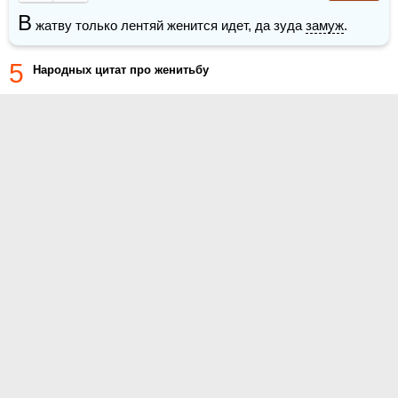
В
 жатву только лентяй женится идет, да зуда 
замуж
.
5
Народных цитат про женитьбу
О проекте
Контакты
Условия использования
Политика конфиденциальности