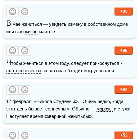
+99
В
мае
 жениться — увидеть 
измену
 в собственном 
доме
или всю 
жизнь
 маяться
+68
Ч
тобы жениться в этом году, следует прикоснуться к 
платью
невесты
, когда она обходит вокруг аналоя
+84
17 
февраля
. «Никола Студеный».   Очень редко, когда 
этот день бывает солнечным. Обычно — 
морозы
 и стужа. 
Наступает 
время
 «звериной женитьбы».
+52