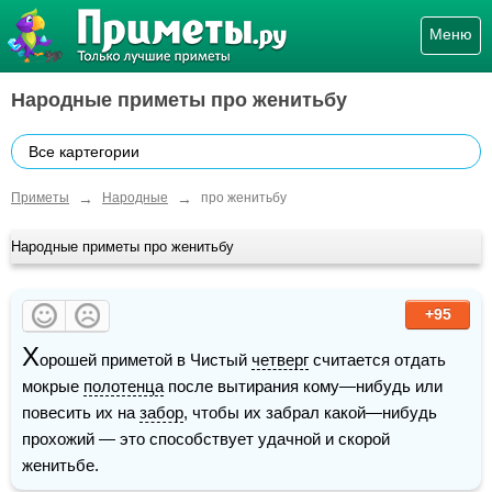
Меню
Народные приметы про женитьбу
Все картегории
→
→
Приметы
Народные
про женитьбу
Народные приметы про женитьбу
+95
Х
орошей приметой в Чистый 
четверг
 считается отдать 
мокрые 
полотенца
 после вытирания кому—нибудь или 
повесить их на 
забор
, чтобы их забрал какой—нибудь 
прохожий — это способствует удачной и скорой 
женитьбе.